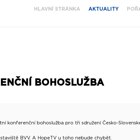
HLAVNÍ STRÁNKA
AKTUALITY
POŘ
RENČNÍ BOHOSLUŽBA
ní konferenční bohoslužba pro tři sdružení Česko-Slovenské
ýstaviště BVV. A HopeTV u toho nebude chybět.