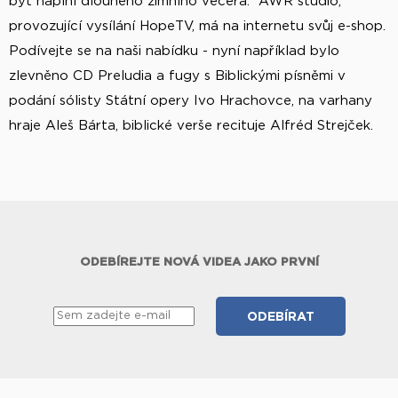
být náplní dlouhého zimního večera. AWR studio,
provozující vysílání HopeTV, má na internetu svůj e-shop.
Podívejte se na naši nabídku - nyní například bylo
zlevněno CD Preludia a fugy s Biblickými písněmi v
podání sólisty Státní opery Ivo Hrachovce, na varhany
hraje Aleš Bárta, biblické verše recituje Alfréd Strejček.
ODEBÍREJTE NOVÁ VIDEA JAKO PRVNÍ