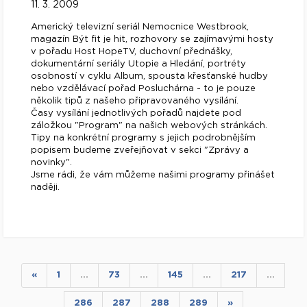
11. 3. 2009
Americký televizní seriál Nemocnice Westbrook,
magazín Být fit je hit, rozhovory se zajímavými hosty
v pořadu Host HopeTV, duchovní přednášky,
dokumentární seriály Utopie a Hledání, portréty
osobností v cyklu Album, spousta křesťanské hudby
nebo vzdělávací pořad Posluchárna - to je pouze
několik tipů z našeho připravovaného vysílání.
Časy vysílání jednotlivých pořadů najdete pod
záložkou "Program" na našich webových stránkách.
Tipy na konkrétní programy s jejich podrobnějším
popisem budeme zveřejňovat v sekci "Zprávy a
novinky".
Jsme rádi, že vám můžeme našimi programy přinášet
naději.
«
1
…
73
…
145
…
217
…
286
287
288
289
»