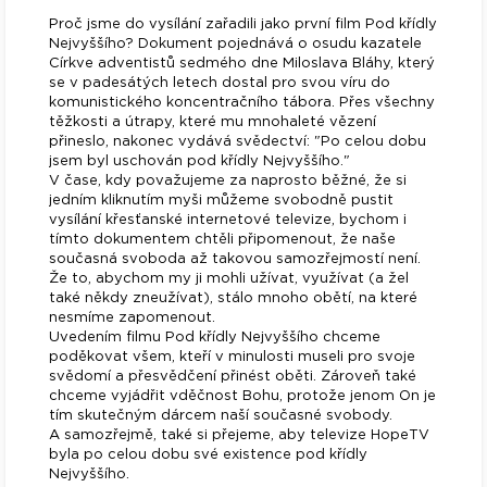
Proč jsme do vysílání zařadili jako první film Pod křídly
Nejvyššího? Dokument pojednává o osudu kazatele
Církve adventistů sedmého dne Miloslava Bláhy, který
se v padesátých letech dostal pro svou víru do
komunistického koncentračního tábora. Přes všechny
těžkosti a útrapy, které mu mnohaleté vězení
přineslo, nakonec vydává svědectví: "Po celou dobu
jsem byl uschován pod křídly Nejvyššího."
V čase, kdy považujeme za naprosto běžné, že si
jedním kliknutím myši můžeme svobodně pustit
vysílání křesťanské internetové televize, bychom i
tímto dokumentem chtěli připomenout, že naše
současná svoboda až takovou samozřejmostí není.
Že to, abychom my ji mohli užívat, využívat (a žel
také někdy zneužívat), stálo mnoho obětí, na které
nesmíme zapomenout.
Uvedením filmu Pod křídly Nejvyššího chceme
poděkovat všem, kteří v minulosti museli pro svoje
svědomí a přesvědčení přinést oběti. Zároveň také
chceme vyjádřit vděčnost Bohu, protože jenom On je
tím skutečným dárcem naší současné svobody.
A samozřejmě, také si přejeme, aby televize HopeTV
byla po celou dobu své existence pod křídly
Nejvyššího.