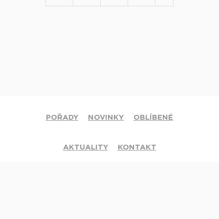
POŘADY
NOVINKY
OBLÍBENÉ
AKTUALITY
KONTAKT
© 2020 Církev adventistů s.d. Všechna práva vyhrazena.