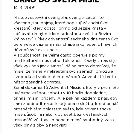
OKNO DO SVĚTA MISIE
14. 3. 2009
Misie, zvěstování evangelia, evangelizace - to
všechno jsou pojmy, které popisují základní úkol
křesťanů, který dostali přímo od Ježíše Krista -
sdělovat druhým lidem radostnou zvěst o Božím
království. Církev adventistů sedmého dne tento úkol
bere velice vážně a misii chápe jako jeden z hlavních
důvodů své existence.
V současnosti se velmi často operuje s pojmy
multikulturalismus nebo tolerance. Každý z nás si je
však vykládá jinak. Mnozí lidé se proto domnívají, že
misie, zejména v nekřesťanských zemích, ohrožuje
svobodu a tradice těchto národů. Adventisté tento
názor zásadně odmítají.
Seriál dokumentů Adventist Mission, který v premiéře
uvádíme každou sobotu v 10 hodin dopoledne,
přináší misijní příběhy. A je pak na každém z nás, aby
sám zhodnotil, nakolik se jedná o službu, která přináší
prospěch těm oblastem světa, kde adventistické
mise působí, a nakolik by svět bez křesťanských
misionářů zůstával mnohem méně svobodný, zato
však plný zloby a nenávisti.