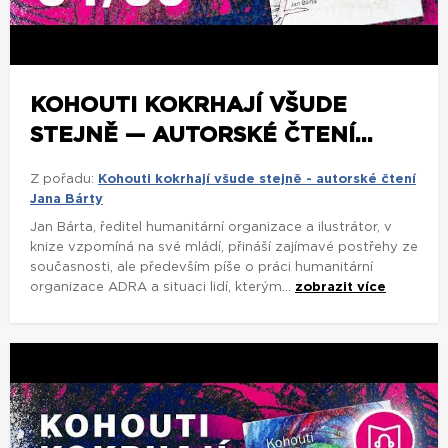
KOHOUTI KOKRHAJÍ VŠUDE
STEJNĚ — AUTORSKÉ ČTENÍ...
Z pořadu:
Kohouti kokrhají všude stejně - autorské čtení
Jana Bárty
Jan Bárta, ředitel humanitární organizace a ilustrátor, v
knize vzpomíná na své mládí, přináší zajímavé postřehy ze
současnosti, ale především píše o práci humanitární
organizace ADRA a situaci lidí, kterým...
zobrazit více