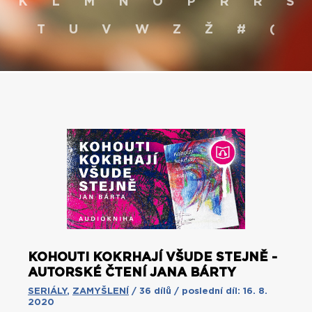
K
L
M
N
O
P
R
Ř
S
T
U
V
W
Z
Ž
#
(
KOHOUTI KOKRHAJÍ VŠUDE STEJNĚ -
AUTORSKÉ ČTENÍ JANA BÁRTY
SERIÁLY
,
ZAMYŠLENÍ
/ 36 dílů / poslední díl: 16. 8.
2020