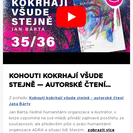
KOHOUTI KOKRHAJÍ VŠUDE
STEJNĚ — AUTORSKÉ ČTENÍ...
Z pořadu:
Kohouti kokrhají všude stejně - autorské čtení
Jana Bárty
Jan Bárta, ředitel humanitární organizace a ilustrátor, v
knize vzpomíná na své mládí, přináší zajímavé postřehy ze
současnosti, ale především píše o práci humanitární
organizace ADRA a situaci lidí, kterým...
zobrazit více