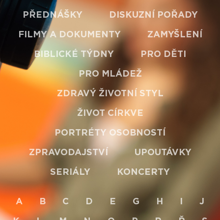
PŘEDNÁŠKY
DISKUZNÍ POŘADY
FILMY A DOKUMENTY
ZAMYŠLENÍ
BIBLICKÉ TÝDNY
PRO DĚTI
PRO MLÁDEŽ
ZDRAVÝ ŽIVOTNÍ STYL
ŽIVOT CÍRKVE
PORTRÉTY OSOBNOSTÍ
ZPRAVODAJSTVÍ
UPOUTÁVKY
SERIÁLY
KONCERTY
A
B
C
D
E
G
H
I
J