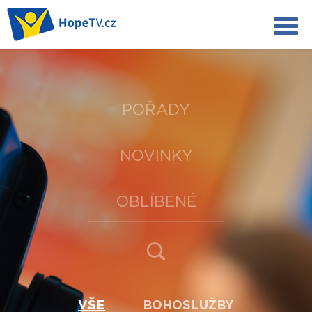
POŘADY
NOVINKY
OBLÍBENÉ
VŠE
BOHOSLUŽBY