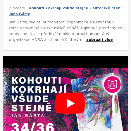
Z pořadu:
Kohouti kokrhají všude stejně - autorské čtení
Jana Bárty
Jan Bárta, ředitel humanitární organizace a ilustrátor, v
knize vzpomíná na své mládí, přináší zajímavé postřehy ze
současnosti, ale především píše o práci humanitární
organizace ADRA a situaci lidí, kterým...
zobrazit více