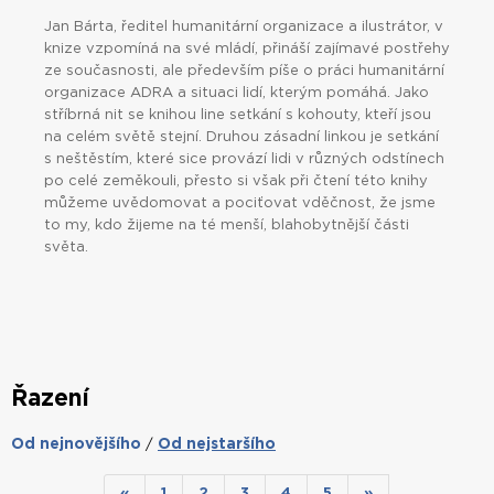
Jan Bárta, ředitel humanitární organizace a ilustrátor, v
knize vzpomíná na své mládí, přináší zajímavé postřehy
ze současnosti, ale především píše o práci humanitární
organizace ADRA a situaci lidí, kterým pomáhá. Jako
stříbrná nit se knihou line setkání s kohouty, kteří jsou
na celém světě stejní. Druhou zásadní linkou je setkání
s neštěstím, které sice provází lidi v různých odstínech
po celé zeměkouli, přesto si však při čtení této knihy
můžeme uvědomovat a pociťovat vděčnost, že jsme
to my, kdo žijeme na té menší, blahobytnější části
světa.
Řazení
Od nejnovějšího
Od nejstaršího
/
«
1
2
3
4
5
»