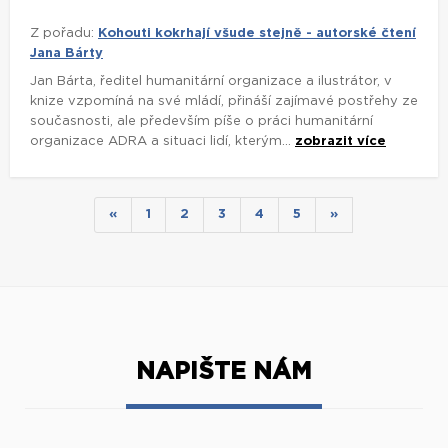
Z pořadu:
Kohouti kokrhají všude stejně - autorské čtení
Jana Bárty
Jan Bárta, ředitel humanitární organizace a ilustrátor, v
knize vzpomíná na své mládí, přináší zajímavé postřehy ze
současnosti, ale především píše o práci humanitární
organizace ADRA a situaci lidí, kterým...
zobrazit více
«
1
2
3
4
5
»
NAPIŠTE NÁM