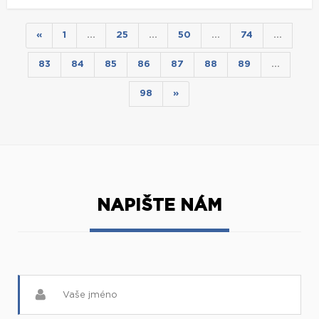
«
1
…
25
…
50
…
74
…
83
84
85
86
87
88
89
…
98
»
NAPIŠTE NÁM