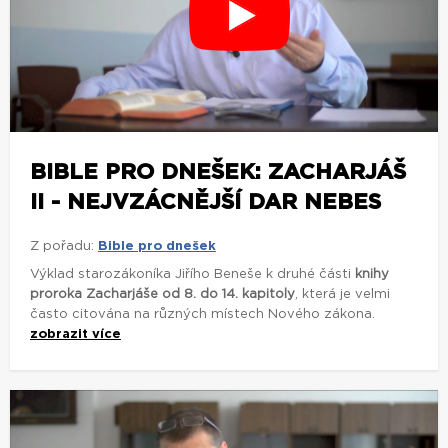
BIBLE PRO DNEŠEK: ZACHARJÁŠ
II - NEJVZÁCNĚJŠÍ DAR NEBES
Z pořadu:
Bible pro dnešek
Výklad starozákoníka Jiřího Beneše k druhé části
knihy
proroka Zacharjáše
od 8. do 14. kapitoly
, která je velmi
často citována na různých místech Nového zákona.
zobrazit více