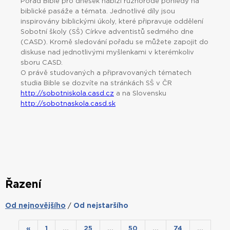
Pořad Bible pro dnešek nabízí různorodé pohledy na
biblické pasáže a témata. Jednotlivé díly jsou
inspirovány biblickými úkoly, které připravuje oddělení
Sobotní školy (SŠ) Církve adventistů sedmého dne
(CASD). Kromě sledování pořadu se můžete zapojit do
diskuse nad jednotlivými myšlenkami v kterémkoliv
sboru CASD.
O právě studovaných a připravovaných tématech
studia Bible se dozvíte na stránkách SŠ v ČR
http://sobotniskola.casd.cz
a na Slovensku
http://sobotnaskola.casd.sk
Řazení
Od nejnovějšího
Od nejstaršího
/
«
1
…
25
…
50
…
74
…