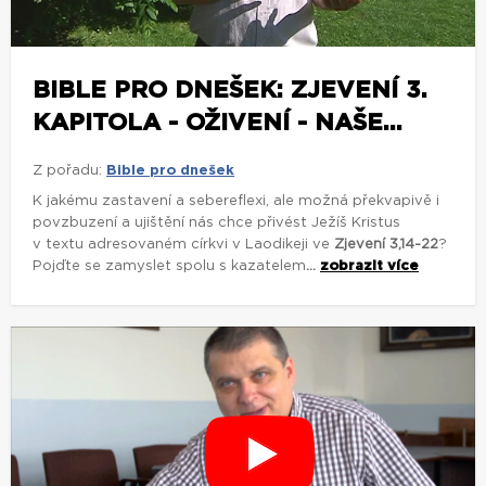
BIBLE PRO DNEŠEK: ZJEVENÍ 3.
KAPITOLA - OŽIVENÍ - NAŠE...
Z pořadu:
Bible pro dnešek
K jakému zastavení a sebereflexi, ale možná překvapivě i
povzbuzení a ujištění nás chce přivést Ježíš Kristus
v textu adresovaném církvi v Laodikeji ve
Zjevení 3,14-22
?
Pojďte se zamyslet spolu s kazatelem
...
zobrazit více