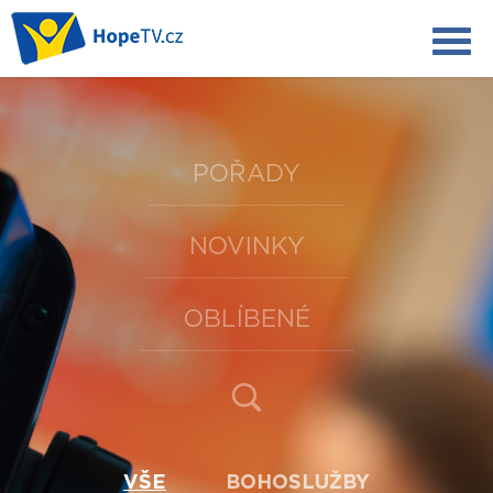
POŘADY
NOVINKY
OBLÍBENÉ
VŠE
BOHOSLUŽBY