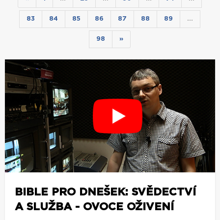
83
84
85
86
87
88
89
…
98
»
BIBLE PRO DNEŠEK: SVĚDECTVÍ
A SLUŽBA - OVOCE OŽIVENÍ