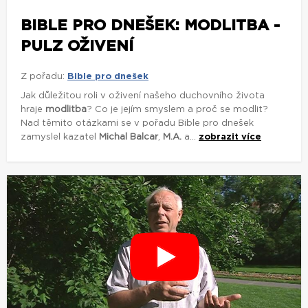
BIBLE PRO DNEŠEK: MODLITBA -
PULZ OŽIVENÍ
Z pořadu:
Bible pro dnešek
Jak důležitou roli v oživení našeho duchovního života
hraje
modlitba
? Co je jejím smyslem a proč se modlit?
Nad těmito otázkami se v pořadu Bible pro dnešek
zamyslel kazatel
Michal Balcar
,
M.A.
a...
zobrazit více