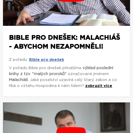
BIBLE PRO DNEŠEK: MALACHIÁŠ
- ABYCHOM NEZAPOMNĚLI!
Z pořadu:
Bible pro dnešek
V pořadu Bible pro dnešek přinášíme
výklad poslední
knihy z tzv. "malých proroků"
označované jménem
Malachiáš
. Jaké poselství uzavírá celý Starý zákon a co
říká o vztahu Hospodina k nám lidem?
zobrazit více