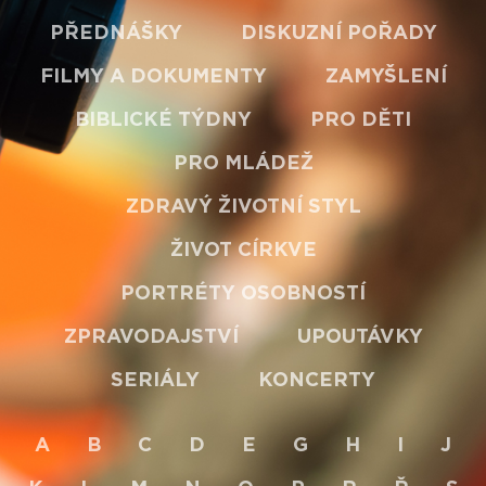
PŘEDNÁŠKY
DISKUZNÍ POŘADY
FILMY A DOKUMENTY
ZAMYŠLENÍ
BIBLICKÉ TÝDNY
PRO DĚTI
PRO MLÁDEŽ
ZDRAVÝ ŽIVOTNÍ STYL
ŽIVOT CÍRKVE
PORTRÉTY OSOBNOSTÍ
ZPRAVODAJSTVÍ
UPOUTÁVKY
SERIÁLY
KONCERTY
A
B
C
D
E
G
H
I
J