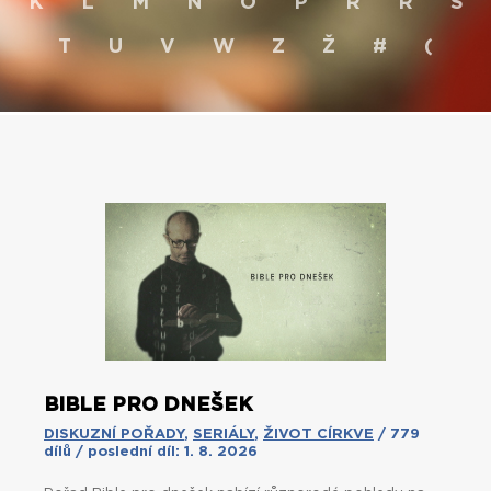
K
L
M
N
O
P
R
Ř
S
T
U
V
W
Z
Ž
#
(
BIBLE PRO DNEŠEK
DISKUZNÍ POŘADY
,
SERIÁLY
,
ŽIVOT CÍRKVE
/ 779
dílů / poslední díl: 1. 8. 2026