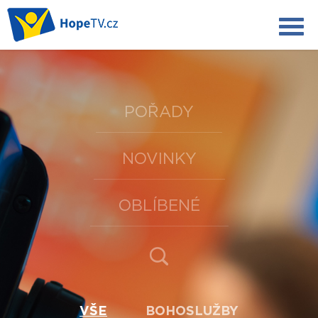
POŘADY
NOVINKY
OBLÍBENÉ
VŠE
BOHOSLUŽBY