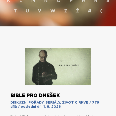
K
L
M
N
O
P
R
Ř
S
T
U
V
W
Z
Ž
#
(
BIBLE PRO DNEŠEK
DISKUZNÍ POŘADY
,
SERIÁLY
,
ŽIVOT CÍRKVE
/ 779
dílů / poslední díl: 1. 8. 2026