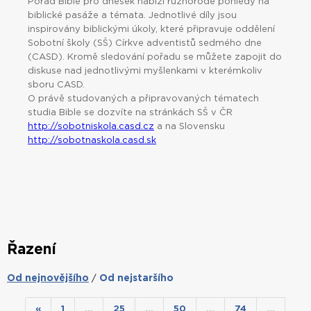
Pořad Bible pro dnešek nabízí různorodé pohledy na
biblické pasáže a témata. Jednotlivé díly jsou
inspirovány biblickými úkoly, které připravuje oddělení
Sobotní školy (SŠ) Církve adventistů sedmého dne
(CASD). Kromě sledování pořadu se můžete zapojit do
diskuse nad jednotlivými myšlenkami v kterémkoliv
sboru CASD.
O právě studovaných a připravovaných tématech
studia Bible se dozvíte na stránkách SŠ v ČR
http://sobotniskola.casd.cz
a na Slovensku
http://sobotnaskola.casd.sk
Řazení
Od nejnovějšího
Od nejstaršího
/
«
1
…
25
…
50
…
74
…