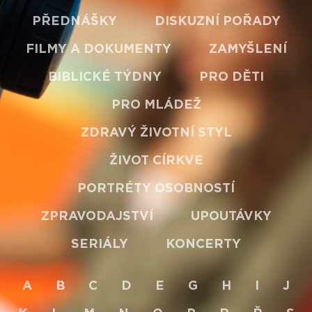
PŘEDNÁŠKY
DISKUZNÍ POŘADY
FILMY A DOKUMENTY
ZAMYŠLENÍ
BIBLICKÉ TÝDNY
PRO DĚTI
PRO MLÁDEŽ
ZDRAVÝ ŽIVOTNÍ STYL
ŽIVOT CÍRKVE
PORTRÉTY OSOBNOSTÍ
ZPRAVODAJSTVÍ
UPOUTÁVKY
SERIÁLY
KONCERTY
A
B
C
D
E
G
H
I
J