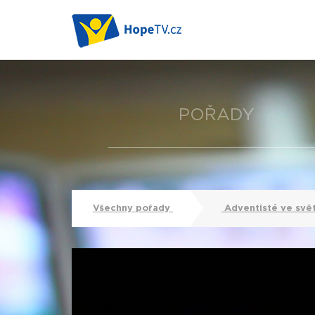
POŘADY
Všechny pořady
Adventisté ve svě