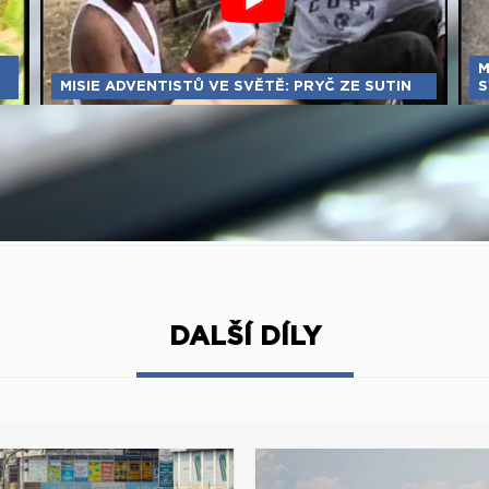
M
MISIE ADVENTISTŮ VE SVĚTĚ: PRYČ ZE SUTIN
S
DALŠÍ DÍLY