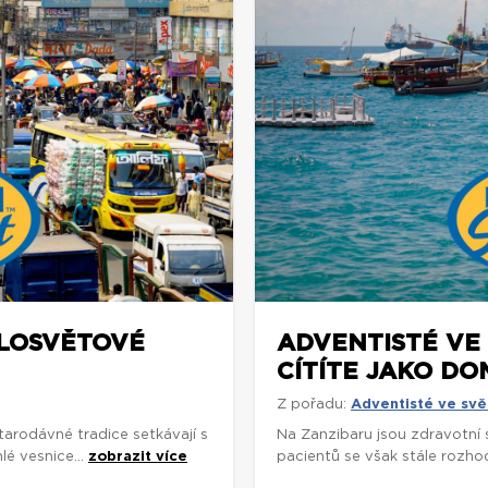
ELOSVĚTOVÉ
ADVENTISTÉ VE 
CÍTÍTE JAKO DO
Z pořadu:
Adventisté ve svě
arodávné tradice setkávají s
Na Zanzibaru jsou zdravotní
é vesnice...
zobrazit více
pacientů se však stále rozhodu