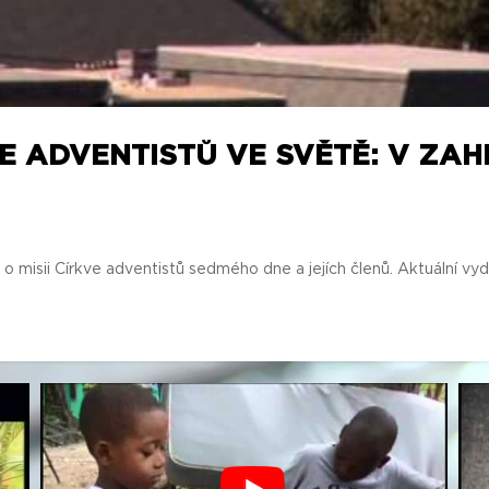
IE ADVENTISTŮ VE SVĚTĚ: V ZA
 misii Církve adventistů sedmého dne a jejích členů. Aktuální vyd