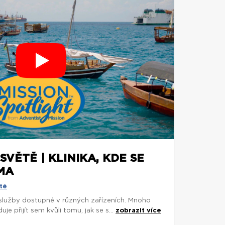
SVĚTĚ | KLINIKA, KDE SE
MA
tě
 služby dostupné v různých zařízeních. Mnoho
je přijít sem kvůli tomu, jak se s...
zobrazit více