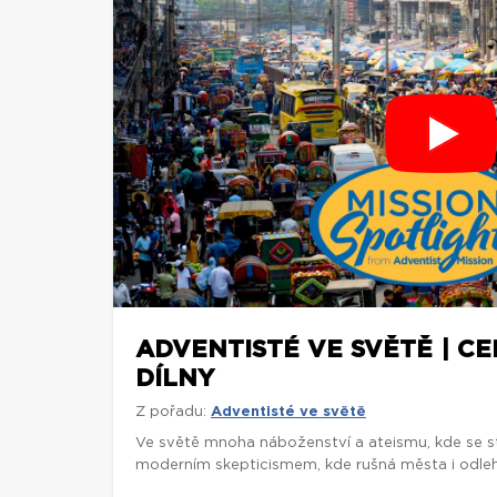
ADVENTISTÉ VE SVĚTĚ | C
DÍLNY
Z pořadu:
Adventisté ve světě
Ve světě mnoha náboženství a ateismu, kde se st
moderním skepticismem, kde rušná města i odlehl