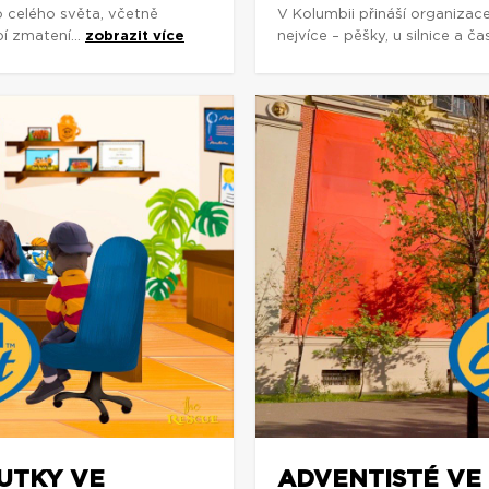
o celého světa, včetně
V Kolumbii přináší organizac
í zmatení...
zobrazit více
nejvíce – pěšky, u silnice a č
OUTKY VE
ADVENTISTÉ VE 