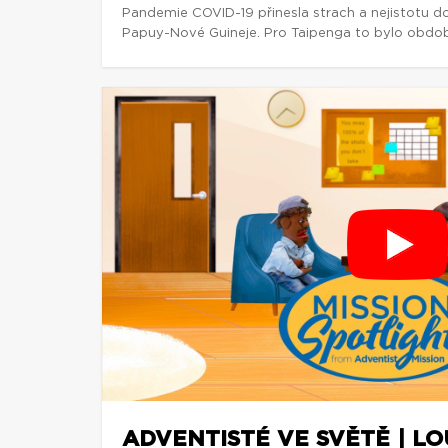
Pandemie COVID-19 přinesla strach a nejistotu d
Papuy-Nové Guineje. Pro Taipenga to bylo obdob
ADVENTISTÉ VE SVĚTĚ | L