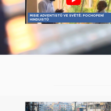
MISIE ADVENTISTŮ VE SVĚTĚ: POCHOPENÍ
HINDUISTŮ