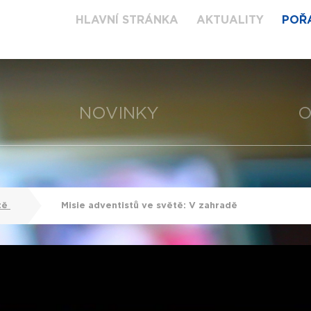
HLAVNÍ STRÁNKA
AKTUALITY
POŘ
NOVINKY
O
tě
Misie adventistů ve světě: V zahradě