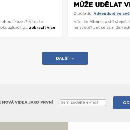
MŮŽE UDĚLAT V
Z pořadu:
Adventisté ve svě
mohou i kázat? Vím, že
Víte, že Albánie patří stejně
okouzlujícího...
zobrazit více
na světě? Jak se tam daří adv
DALŠÍ
 NOVÁ VIDEA JAKO PRVNÍ