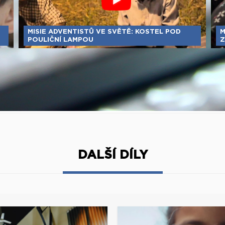
MISIE ADVENTISTŮ VE SVĚTĚ: KOSTEL POD
M
POULIČNÍ LAMPOU
Z
DALŠÍ DÍLY