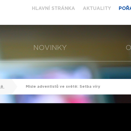
HLAVNÍ STRÁNKA
AKTUALITY
POŘ
NOVINKY
O
tě
Misie adventistů ve světě: Setba víry