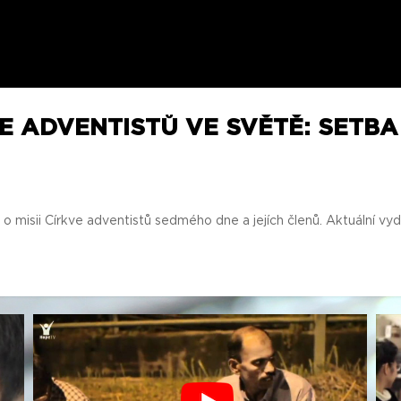
IE ADVENTISTŮ VE SVĚTĚ: SETBA
 misii Církve adventistů sedmého dne a jejích členů. Aktuální vyd