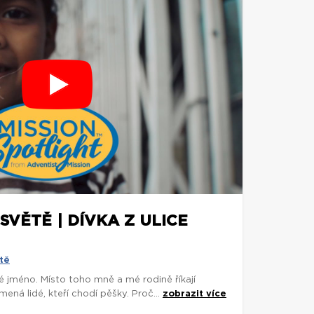
SVĚTĚ | DÍVKA Z ULICE
tě
é jméno. Místo toho mně a mé rodině říkají
ená lidé, kteří chodí pěšky. Proč...
zobrazit více