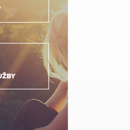
V
UŽBY