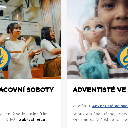
RACOVNÍ SOBOTY
ADVENTISTÉ VE 
Z pořadu:
Adventisté ve svě
e než sedmi milionů lidí.
Spousta lidí nezná moje prav
r. Když...
zobrazit více
kaminantes. V češtině to znam