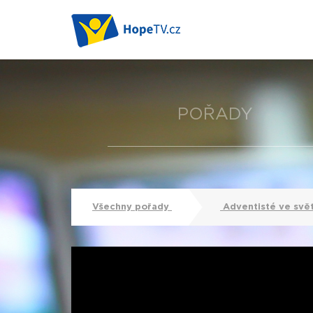
POŘADY
Všechny pořady
Adventisté ve svě