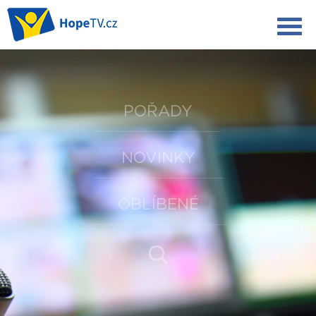
POŘADY
NOVINKY
OBLÍBENÉ