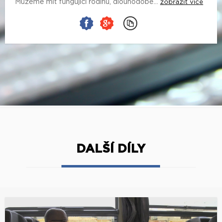
Můžeme mít fungující rodinu, dlouhodobé...
zobrazit více
DALŠÍ DÍLY