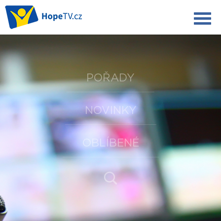
POŘADY
NOVINKY
OBLÍBENÉ