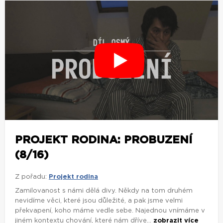
PROJEKT RODINA: PROBUZENÍ
(8/16)
Z pořadu:
Projekt rodina
Zamilovanost s námi dělá divy. Někdy na tom druhém
nevidíme věci, které jsou důležité, a pak jsme velmi
překvapení, koho máme vedle sebe. Najednou vnímáme v
jiném kontextu chování, které nám dříve...
zobrazit více