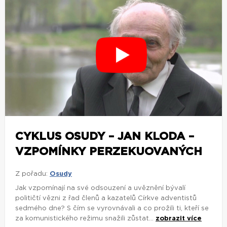
CYKLUS OSUDY – JAN KLODA –
VZPOMÍNKY PERZEKUOVANÝCH
Z pořadu:
Osudy
Jak vzpomínají na své odsouzení a uvěznění bývalí
političtí vězni z řad členů a kazatelů Církve adventistů
sedmého dne? S čím se vyrovnávali a co prožili ti, kteří se
za komunistického režimu snažili zůstat...
zobrazit více