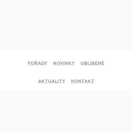
POŘADY
NOVINKY
OBLÍBENÉ
AKTUALITY
KONTAKT
© 2020 Církev adventistů s.d. Všechna práva vyhrazena.
Jsme členy mezinárodní sítě televizí
Hope Channel
. Své dotazy či
připomínky pište na
info@hopetv.cz