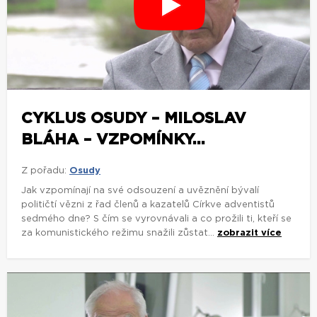
CYKLUS OSUDY – MILOSLAV
BLÁHA – VZPOMÍNKY...
Z pořadu:
Osudy
Jak vzpomínají na své odsouzení a uvěznění bývalí
političtí vězni z řad členů a kazatelů Církve adventistů
sedmého dne? S čím se vyrovnávali a co prožili ti, kteří se
za komunistického režimu snažili zůstat...
zobrazit více