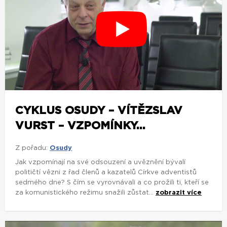
CYKLUS OSUDY – VÍTĚZSLAV
VURST – VZPOMÍNKY...
Z pořadu:
Osudy
Jak vzpomínají na své odsouzení a uvěznění bývalí
političtí vězni z řad členů a kazatelů Církve adventistů
sedmého dne? S čím se vyrovnávali a co prožili ti, kteří se
za komunistického režimu snažili zůstat...
zobrazit více