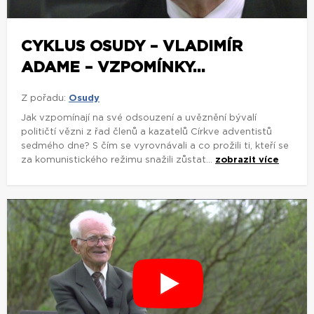
CYKLUS OSUDY – VLADIMÍR
ADAME – VZPOMÍNKY...
Z pořadu:
Osudy
Jak vzpomínají na své odsouzení a uvěznění bývalí
političtí vězni z řad členů a kazatelů Církve adventistů
sedmého dne? S čím se vyrovnávali a co prožili ti, kteří se
za komunistického režimu snažili zůstat...
zobrazit více