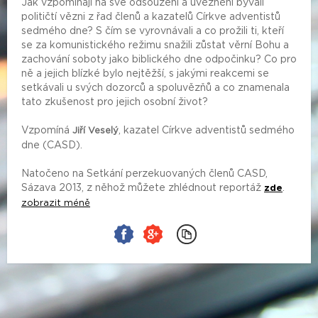
Jak vzpomínají na své odsouzení a uvěznění bývalí
političtí vězni z řad členů a kazatelů Církve adventistů
sedmého dne? S čím se vyrovnávali a co prožili ti, kteří
se za komunistického režimu snažili zůstat věrní Bohu a
zachování soboty jako biblického dne odpočinku? Co pro
ně a jejich blízké bylo nejtěžší, s jakými reakcemi se
setkávali u svých dozorců a spoluvězňů a co znamenala
tato zkušenost pro jejich osobní život?
Vzpomíná
, kazatel Církve adventistů sedmého
Jiří Veselý
dne (CASD).
Natočeno na Setkání perzekuovaných členů CASD,
Sázava 2013, z něhož můžete zhlédnout reportáž
.
zde
zobrazit méně