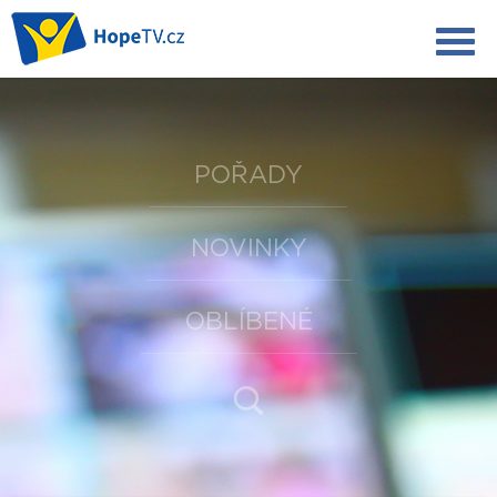
POŘADY
NOVINKY
OBLÍBENÉ