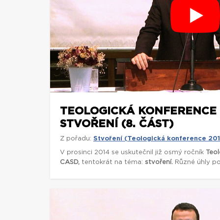
TEOLOGICKÁ KONFERENCE 
STVOŘENÍ (8. ČÁST)
Z pořadu:
Stvoření (Teologická konference 20
V prosinci 2014 se uskutečnil již osmý ročník
Teol
CASD,
tentokrát na téma:
stvoření.
Různé úhly poh