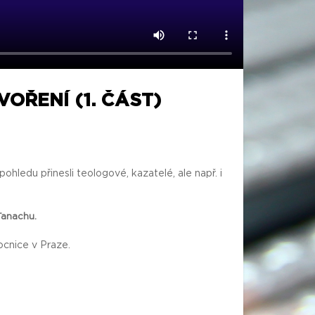
OŘENÍ (1. ČÁST)
ohledu přinesli teologové, kazatelé, ale např. i
Tanachu.
cnice v Praze.