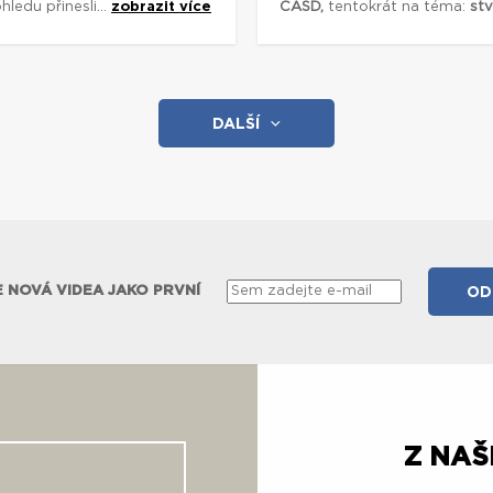
ledu přinesli...
zobrazit více
CASD,
tentokrát na téma:
stv
DALŠÍ
 NOVÁ VIDEA JAKO PRVNÍ
Z NA