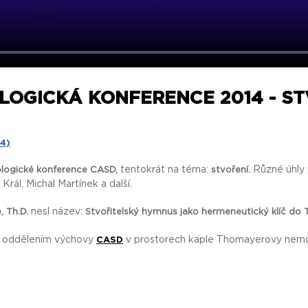
LOGICKÁ KONFERENCE 2014 - STV
14)
tentokrát na téma:
Různé úhly p
logické konference CASD,
stvoření.
rál, Michal Martínek a další.
nesl název:
, Th.D.
Stvořitelský hymnus jako hermeneutický klíč do 
 oddělením výchovy
v prostorech kaple Thomayerovy nemo
CASD