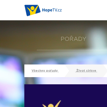
POŘADY
Všechny pořady
Život církve