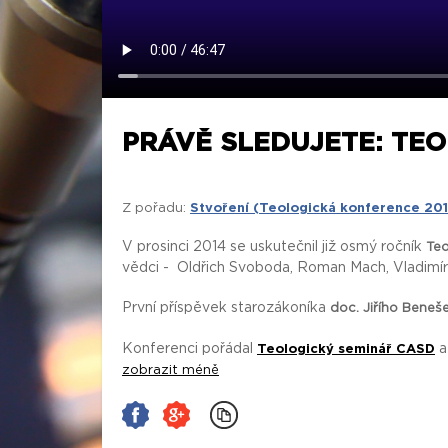
PRÁVĚ SLEDUJETE: TEO
Z pořadu:
Stvoření (Teologická konference 20
V prosinci 2014 se uskutečnil již osmý ročník
Teo
vědci - Oldřich Svoboda, Roman Mach, Vladimír K
První příspěvek starozákoníka
doc. Jiřího Beneše
Konferenci pořádal
a
Teologický seminář CASD
zobrazit méně