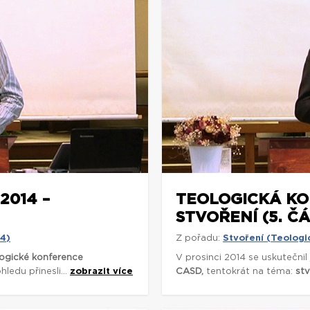
2014 –
TEOLOGICKÁ KO
STVOŘENÍ (5. ČÁ
14)
Z pořadu:
Stvoření (Teologi
ogické konference
V prosinci 2014 se uskutečnil
ledu přinesli...
zobrazit více
CASD,
tentokrát na téma:
stv