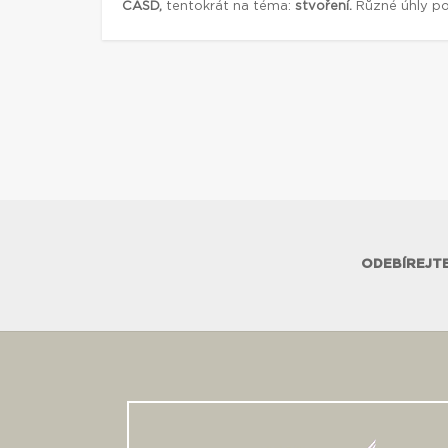
CASD,
tentokrát na téma:
stvoření.
Různé úhly poh
ODEBÍREJTE