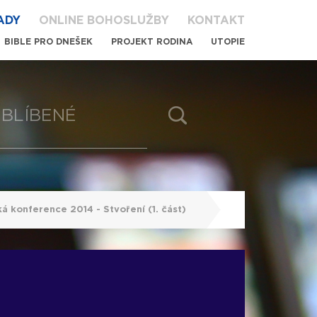
ADY
ONLINE BOHOSLUŽBY
KONTAKT
BIBLE PRO DNEŠEK
PROJEKT RODINA
UTOPIE
BLÍBENÉ
á konference 2014 - Stvoření (1. část)