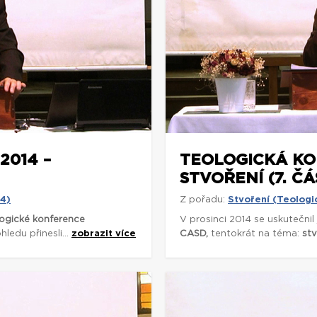
2014 –
TEOLOGICKÁ KO
STVOŘENÍ (7. ČÁ
14)
Z pořadu:
Stvoření (Teologi
ogické konference
V prosinci 2014 se uskutečnil
ledu přinesli...
zobrazit více
CASD,
tentokrát na téma:
stv