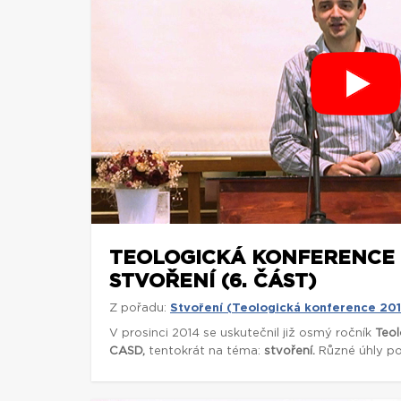
TEOLOGICKÁ KONFERENCE 
STVOŘENÍ (6. ČÁST)
Z pořadu:
Stvoření (Teologická konference 20
V prosinci 2014 se uskutečnil již osmý ročník
Teol
CASD,
tentokrát na téma:
stvoření.
Různé úhly poh