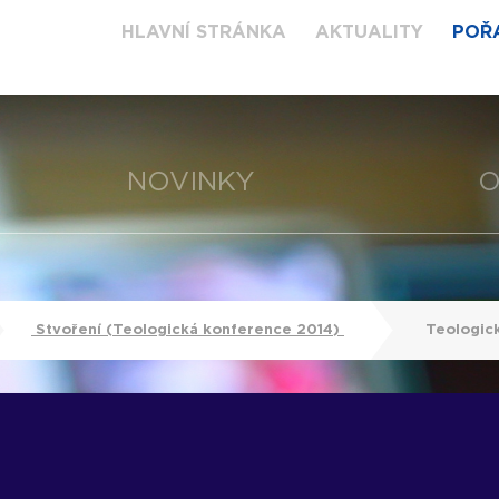
HLAVNÍ STRÁNKA
AKTUALITY
POŘ
NOVINKY
O
Stvoření (Teologická konference 2014)
Teologick