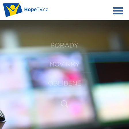
POŘADY
NOVINKY
OBLÍBENÉ