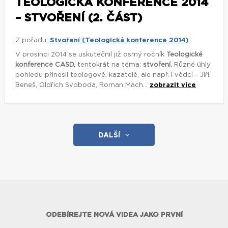
TEOLOGICKÁ KONFERENCE 2014
– STVOŘENÍ (2. ČÁST)
Z pořadu:
Stvoření (Teologická konference 2014)
V prosinci 2014 se uskutečnil již osmý ročník
Teologické
konference CASD,
tentokrát na téma:
stvoření.
Různé úhly
pohledu přinesli teologové, kazatelé, ale např. i vědci - Jiří
Beneš, Oldřich Svoboda, Roman Mach...
zobrazit více
DALŠÍ
ODEBÍREJTE NOVÁ VIDEA JAKO PRVNÍ