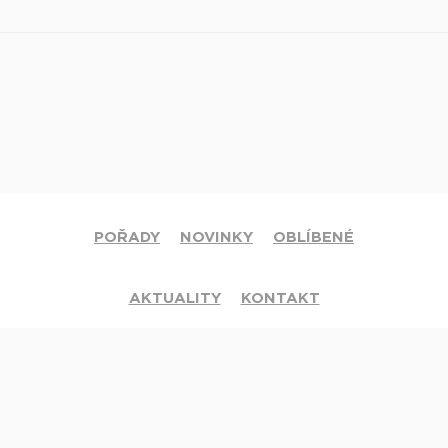
POŘADY
NOVINKY
OBLÍBENÉ
AKTUALITY
KONTAKT
© 2020 Církev adventistů s.d. Všechna práva vyhrazena.
Jsme členy mezinárodní sítě televizí
Hope Channel
. Své dotazy či