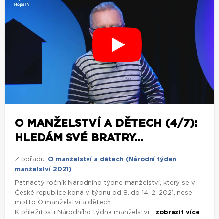
O MANŽELSTVÍ A DĚTECH (4/7):
HLEDÁM SVÉ BRATRY...
Z pořadu:
O manželství a dětech (Národní týden
manželství 2021)
Patnáctý ročník Národního týdne manželství, který se v
České republice koná v týdnu od 8. do 14. 2. 2021, nese
motto O manželství a dětech.
K příležitosti Národního týdne manželství...
zobrazit více