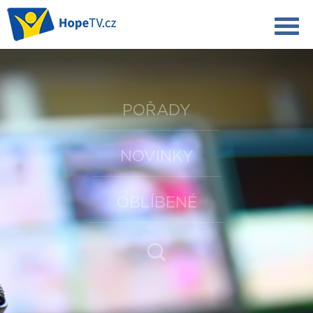
POŘADY
NOVINKY
OBLÍBENÉ