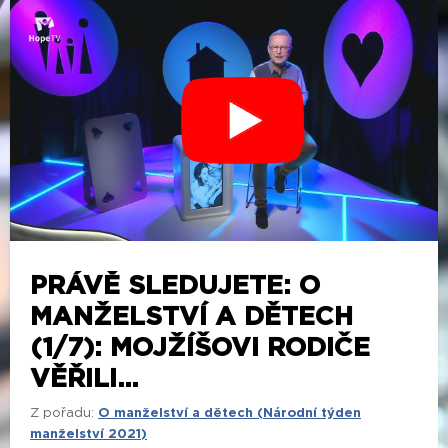
PRÁVĚ SLEDUJETE: O
MANŽELSTVÍ A DĚTECH
(1/7): MOJŽÍŠOVI RODIČE
VĚŘILI...
Z pořadu:
O manželství a dětech (Národní týden
manželství 2021)