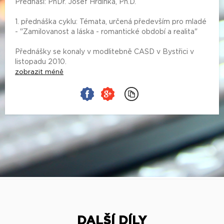
Přednáší: PhDr. Josef Hrdinka, Ph.D.
1. přednáška cyklu: Témata, určená především pro mladé
- "Zamilovanost a láska - romantické období a realita"
Přednášky se konaly v modlitebně CASD v Bystřici v
listopadu 2010.
zobrazit méně
DALŠÍ DÍLY