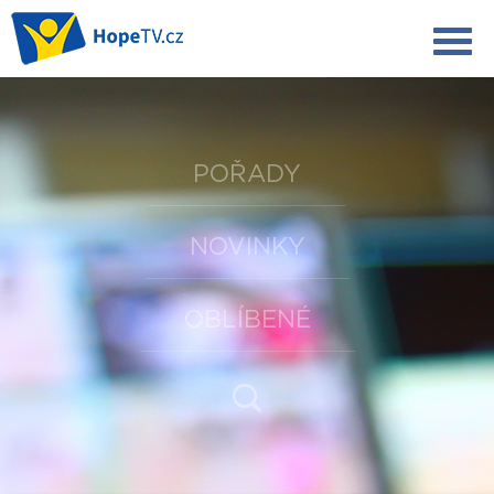
POŘADY
NOVINKY
OBLÍBENÉ