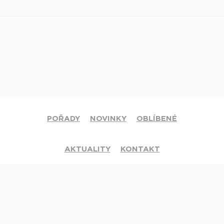
POŘADY
NOVINKY
OBLÍBENÉ
AKTUALITY
KONTAKT
© 2020 Církev adventistů s.d. Všechna práva vyhrazena.
Jsme členy mezinárodní sítě televizí
Hope Channel
. Své dotazy či