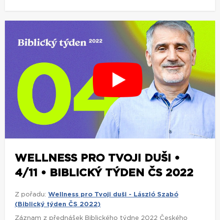
WELLNESS PRO TVOJI DUŠI •
4/11 • BIBLICKÝ TÝDEN ČS 2022
Z pořadu:
Wellness pro Tvoji duši - László Szabó
(Biblický týden ČS 2022)
Záznam z přednášek Biblického týdne 2022 Českého