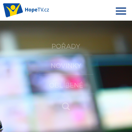
POŘADY
NOVINKY
OBLÍBENÉ