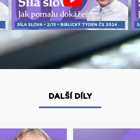
SÍLA SLOVA • 2/13 • BIBLICKÝ TÝDEN ČS 2024
S
DALŠÍ DÍLY