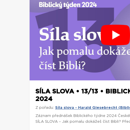
SÍLA SLOVA • 13/13 • BIBLI
2024
Z pořadu:
Síla slova - Harald Giesebrecht (Bib
Záznam přednášek Biblického týdne 2024 České
SÍLA SLOVA – Jak pomalu dokážeš číst Bibli? Předn