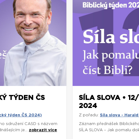
CKÝ TÝDEN ČS
SÍLA SLOVA • 12
2024
lický týden ČS 2024)
Z pořadu:
Síla slova - Hara
ho sdružení CASD s názvem
Záznam přednášek Biblickéh
ášejícím je...
zobrazit více
SÍLA SLOVA – Jak pomalu dokáž