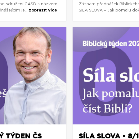
ho sdružení CASD s názvem
Záznam přednášek Biblickéh
ášejícím je...
zobrazit více
SÍLA SLOVA – Jak pomalu dokáž
KÝ TÝDEN ČS
SÍLA SLOVA • 8/