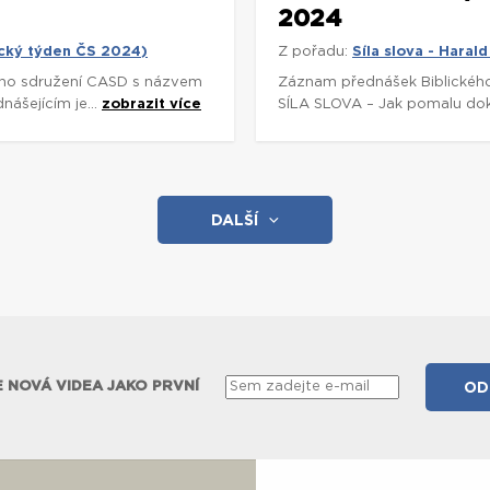
2024
lický týden ČS 2024)
Z pořadu:
Síla slova - Hara
ho sdružení CASD s názvem
Záznam přednášek Biblickéh
ášejícím je...
zobrazit více
SÍLA SLOVA – Jak pomalu dokáž
DALŠÍ
 NOVÁ VIDEA JAKO PRVNÍ