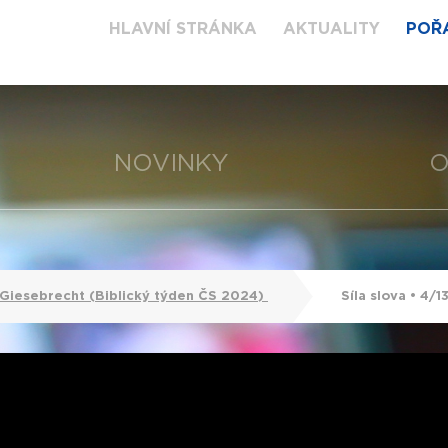
HLAVNÍ STRÁNKA
AKTUALITY
POŘ
NOVINKY
O
d Giesebrecht (Biblický týden ČS 2024)
Síla slova • 4/