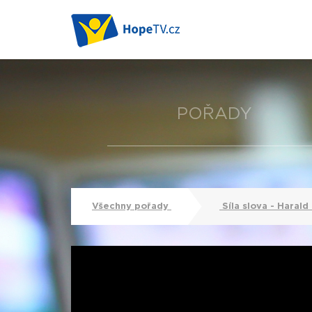
POŘADY
Všechny pořady
Síla slova - Haral