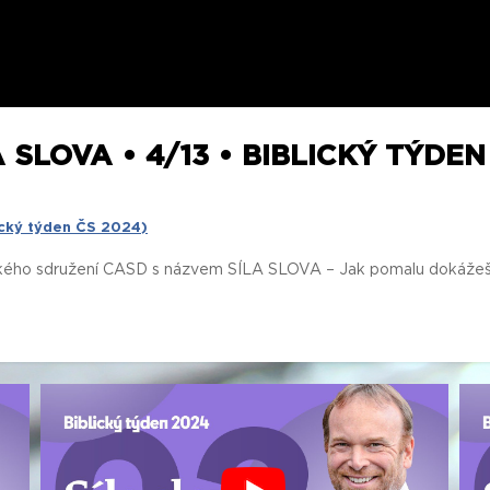
 SLOVA • 4/13 • BIBLICKÝ TÝDEN
lický týden ČS 2024)
ho sdružení CASD s názvem SÍLA SLOVA – Jak pomalu dokážeš čís