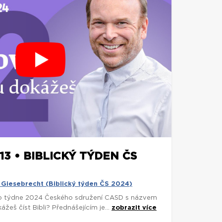
/13 • BIBLICKÝ TÝDEN ČS
ld Giesebrecht (Biblický týden ČS 2024)
o týdne 2024 Českého sdružení CASD s názvem
eš číst Bibli? Přednášejícím je...
zobrazit více