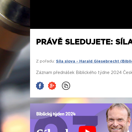
PRÁVĚ SLEDUJETE: SÍLA
Z pořadu:
Síla slova - Harald Giesebrecht (Bib
Záznam přednášek Biblického týdne 2024 České