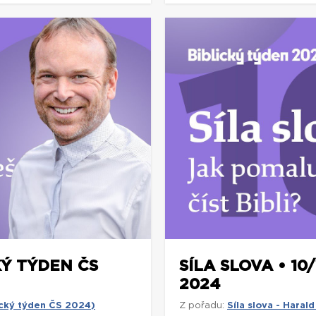
CKÝ TÝDEN ČS
SÍLA SLOVA • 10
2024
lický týden ČS 2024)
Z pořadu:
Síla slova - Hara