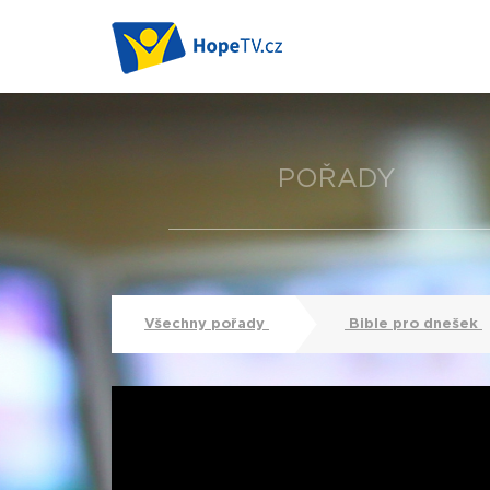
POŘADY
Všechny pořady
Bible pro dnešek