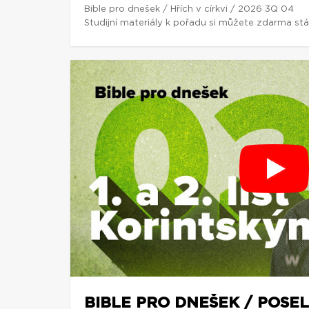
Bible pro dnešek / Hřích v církvi / 2026 3Q 04
Studijní materiály k pořadu si můžete zdarma st
BIBLE PRO DNEŠEK / POSEL