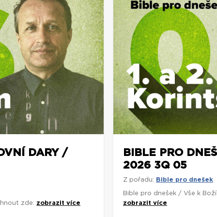
OVNÍ DARY /
BIBLE PRO DNEŠ
2026 3Q 05
Z pořadu:
Bible pro dnešek
Bible pro dnešek / Vše k Bož
áhnout zde:
zobrazit více
zobrazit více