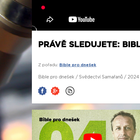
PRÁVĚ SLEDUJETE: BIB
Z pořadu:
Bible pro dnešek
Bible pro dnešek / Svědectví Samařanů / 202