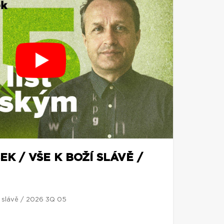
EK / VŠE K BOŽÍ SLÁVĚ /
í slávě / 2026 3Q 05