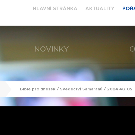
HLAVNÍ STRÁNKA
AKTUALITY
POŘ
NOVINKY
O
Bible pro dnešek / Svědectví Samařanů / 2024 4Q 05