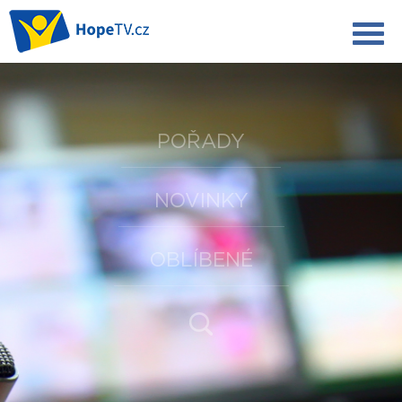
POŘADY
NOVINKY
OBLÍBENÉ