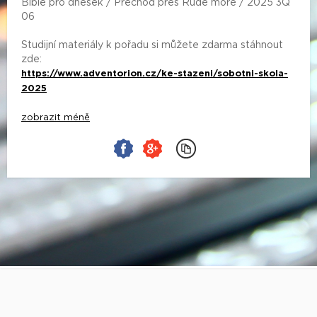
Bible pro dnešek / Přechod přes Rudé moře / 2025 3Q
06
Studijní materiály k pořadu si můžete zdarma stáhnout
zde:
https://www.adventorion.cz/ke-stazeni/sobotni-skola-
2025
zobrazit méně