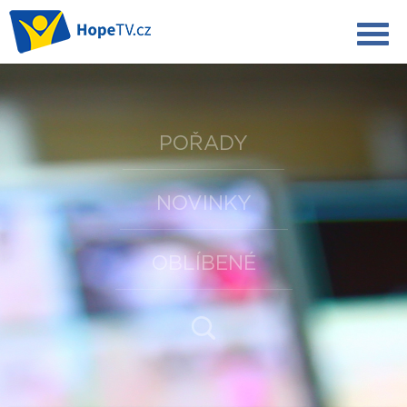
POŘADY
NOVINKY
OBLÍBENÉ