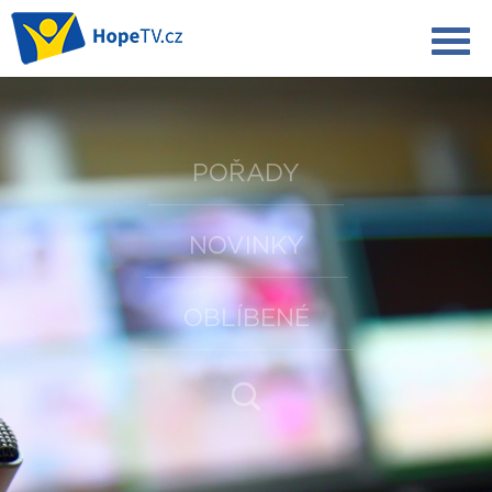
POŘADY
NOVINKY
OBLÍBENÉ