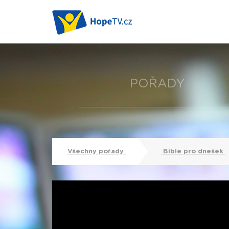
POŘADY
Všechny pořady
Bible pro dnešek