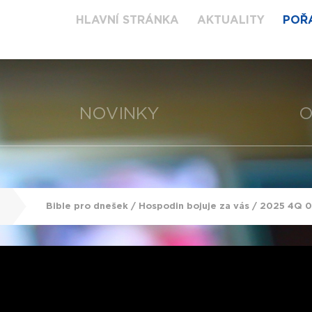
HLAVNÍ STRÁNKA
AKTUALITY
POŘ
NOVINKY
O
Bible pro dnešek / Hospodin bojuje za vás / 2025 4Q 