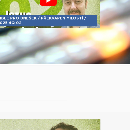
IBLE PRO DNEŠEK / PŘEKVAPEN MILOSTÍ /
025 4Q 02