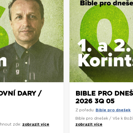
OVNÍ DARY /
BIBLE PRO DNEŠ
2026 3Q 05
Z pořadu:
Bible pro dnešek
Bible pro dnešek / Vše k Bož
áhnout zde:
zobrazit více
zobrazit více