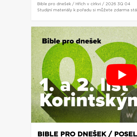
Bible pro dnešek / Hřích v církvi / 2026 3Q 04
Studijní materiály k pořadu si můžete zdarma st
BIBLE PRO DNEŠEK / POSEL