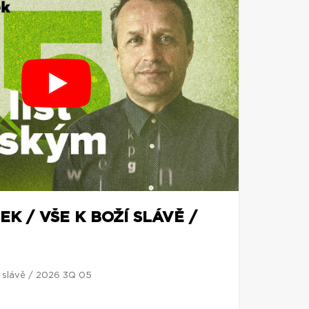
EK / VŠE K BOŽÍ SLÁVĚ /
í slávě / 2026 3Q 05