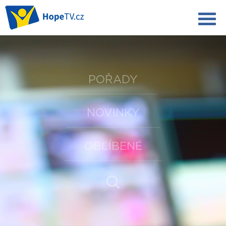
POŘADY
NOVINKY
OBLÍBENÉ