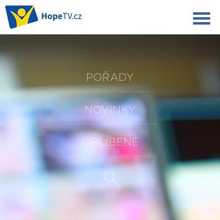
POŘADY
NOVINKY
OBLÍBENÉ