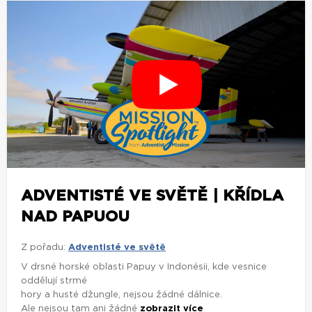
ADVENTISTÉ VE SVĚTĚ | KŘÍDLA
NAD PAPUOU
Z pořadu:
Adventisté ve světě
V drsné horské oblasti Papuy v Indonésii, kde vesnice
oddělují strmé
hory a husté džungle, nejsou žádné dálnice.
Ale nejsou tam ani žádné
zobrazit více