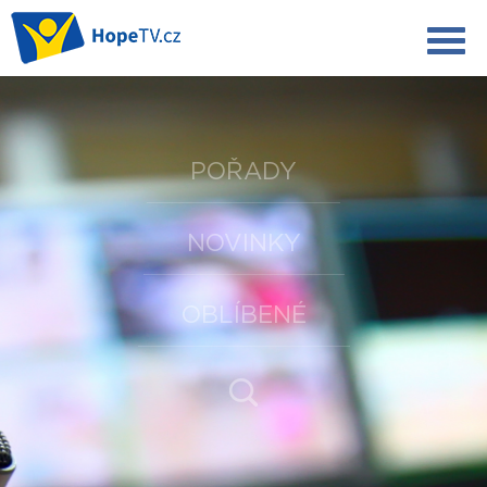
POŘADY
NOVINKY
OBLÍBENÉ