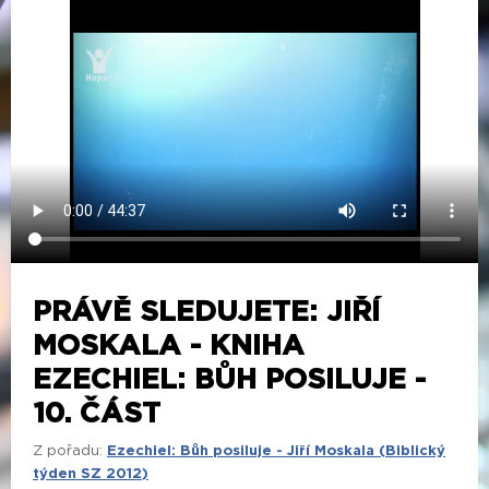
PRÁVĚ SLEDUJETE: JIŘÍ
MOSKALA - KNIHA
EZECHIEL: BŮH POSILUJE -
10. ČÁST
Z pořadu:
Ezechiel: Bůh posiluje - Jiří Moskala (Biblický
týden SZ 2012)