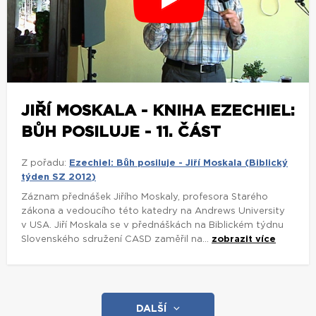
JIŘÍ MOSKALA - KNIHA EZECHIEL:
BŮH POSILUJE - 11. ČÁST
Z pořadu:
Ezechiel: Bůh posiluje - Jiří Moskala (Biblický
týden SZ 2012)
Záznam přednášek Jiřího Moskaly, profesora Starého
zákona a vedoucího této katedry na Andrews University
v USA. Jiří Moskala se v přednáškách na Biblickém týdnu
Slovenského sdružení CASD zaměřil na...
zobrazit více
DALŠÍ