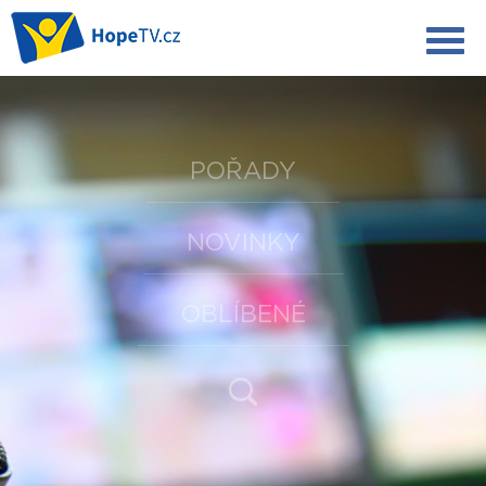
POŘADY
NOVINKY
OBLÍBENÉ