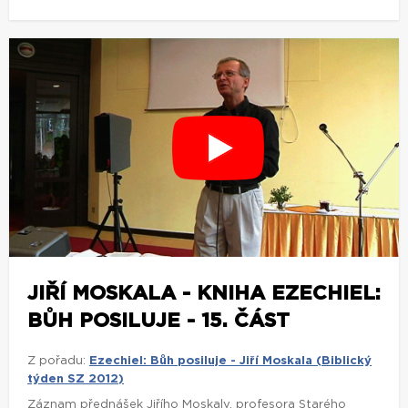
JIŘÍ MOSKALA - KNIHA EZECHIEL:
BŮH POSILUJE - 15. ČÁST
Z pořadu:
Ezechiel: Bůh posiluje - Jiří Moskala (Biblický
týden SZ 2012)
Záznam přednášek Jiřího Moskaly, profesora Starého