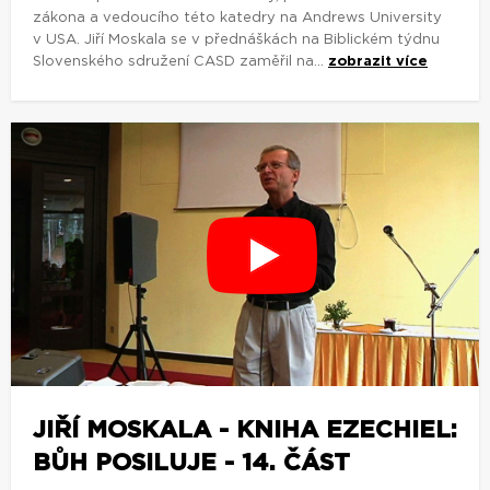
zákona a vedoucího této katedry na Andrews University
v USA. Jiří Moskala se v přednáškách na Biblickém týdnu
Slovenského sdružení CASD zaměřil na...
zobrazit více
JIŘÍ MOSKALA - KNIHA EZECHIEL:
BŮH POSILUJE - 14. ČÁST