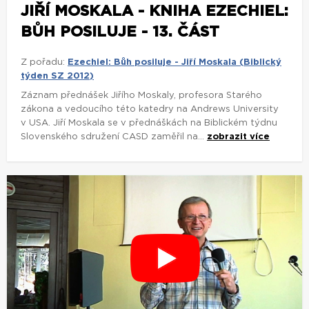
JIŘÍ MOSKALA - KNIHA EZECHIEL:
BŮH POSILUJE - 13. ČÁST
Z pořadu:
Ezechiel: Bůh posiluje - Jiří Moskala (Biblický
týden SZ 2012)
Záznam přednášek Jiřího Moskaly, profesora Starého
zákona a vedoucího této katedry na Andrews University
v USA. Jiří Moskala se v přednáškách na Biblickém týdnu
Slovenského sdružení CASD zaměřil na...
zobrazit více