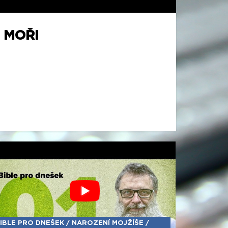
 MOŘI
IBLE PRO DNEŠEK / NAROZENÍ MOJŽÍŠE /