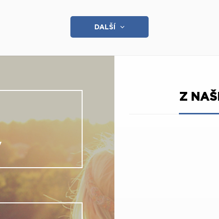
DALŠÍ
Z NA
V