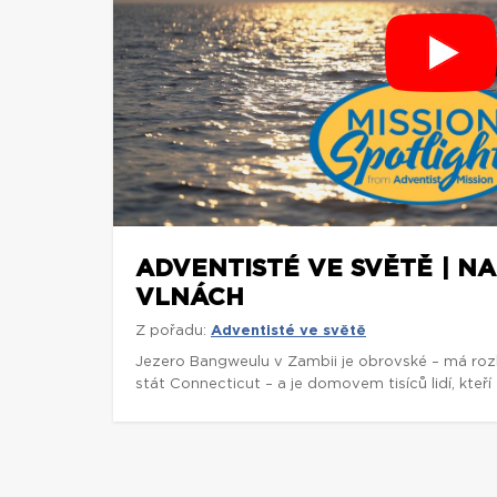
ADVENTISTÉ VE SVĚTĚ | N
VLNÁCH
Z pořadu:
Adventisté ve světě
Jezero Bangweulu v Zambii je obrovské – má rozl
stát Connecticut – a je domovem tisíců lidí, kteří ž