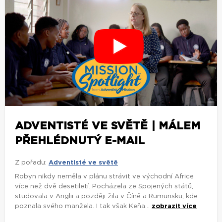
ADVENTISTÉ VE SVĚTĚ | MÁLEM
PŘEHLÉDNUTÝ E-MAIL
Z pořadu:
Adventisté ve světě
Robyn nikdy neměla v plánu strávit ve východní Africe
více než dvě desetiletí. Pocházela ze Spojených států,
studovala v Anglii a později žila v Číně a Rumunsku, kde
poznala svého manžela. I tak však Keňa...
zobrazit více