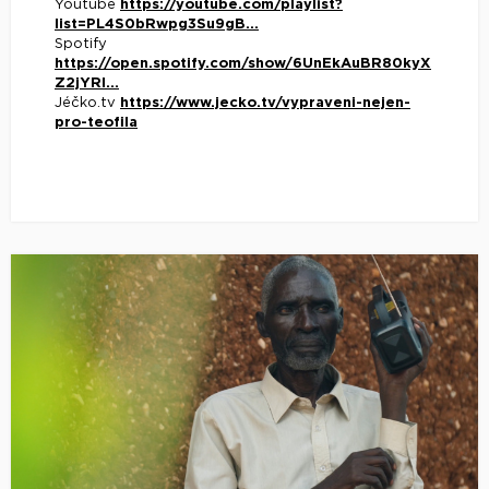
Youtube
https://youtube.com/playlist?
list=PL4S0bRwpg3Su9gB...
Spotify
https://open.spotify.com/show/6UnEkAuBR80kyX
Z2jYRI...
Jéčko.tv
https://www.jecko.tv/vypraveni-nejen-
pro-teofila