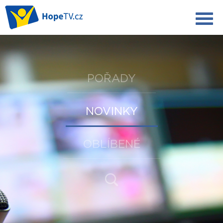
POŘADY
NOVINKY
OBLÍBENÉ