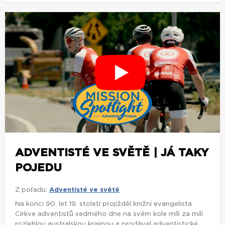
ADVENTISTÉ VE SVĚTĚ | JÁ TAKY
POJEDU
Z pořadu:
Adventisté ve světě
Na konci 90. let 19. století projížděl knižní evangelista
Církve adventistů sedmého dne na svém kole míli za mílí
rozlehlou australskou krajinou a prodával adventistické