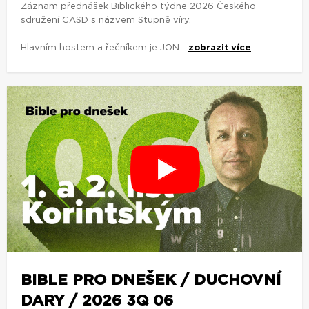
Záznam přednášek Biblického týdne 2026 Českého
sdružení CASD s názvem Stupně víry.
Hlavním hostem a řečníkem je JON...
zobrazit více
BIBLE PRO DNEŠEK / DUCHOVNÍ
DARY / 2026 3Q 06