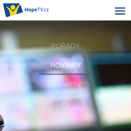
POŘADY
NOVINKY
OBLÍBENÉ