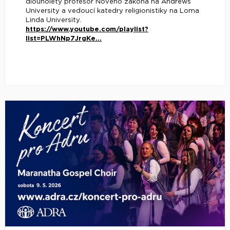
dlouholetý profesor Nového zákona na Andrews
University a vedoucí katedry religionistiky na Loma
Linda University.
https://www.youtube.com/playlist?
list=PLWhNp7JrgKe...