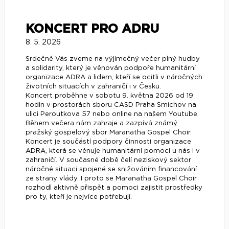
KONCERT PRO ADRU
8. 5. 2026
Srdečně Vás zveme na výjimečný večer plný hudby
a solidarity, který je věnován podpoře humanitární
organizace ADRA a lidem, kteří se ocitli v náročných
životních situacích v zahraničí i v Česku.
Koncert proběhne v sobotu 9. května 2026 od 19
hodin v prostorách sboru CASD Praha Smíchov na
ulici Peroutkova 57 nebo online na našem Youtube.
Během večera nám zahraje a zazpívá známý
pražský gospelový sbor Maranatha Gospel Choir.
Koncert je součástí podpory činnosti organizace
ADRA, která se věnuje humanitární pomoci u nás i v
zahraničí. V současné době čelí neziskový sektor
náročné situaci spojené se snižováním financování
ze strany vlády. I proto se Maranatha Gospel Choir
rozhodl aktivně přispět a pomoci zajistit prostředky
pro ty, kteří je nejvíce potřebují.