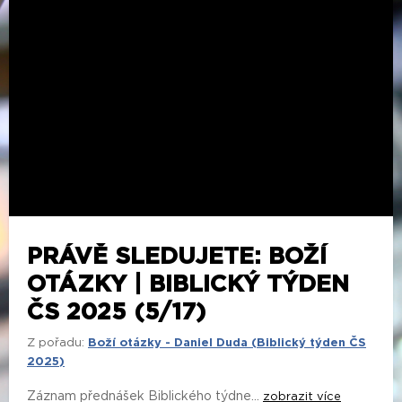
PRÁVĚ SLEDUJETE: BOŽÍ
OTÁZKY | BIBLICKÝ TÝDEN
ČS 2025 (5/17)
Z pořadu:
Boží otázky - Daniel Duda (Biblický týden ČS
2025)
Záznam přednášek Biblického týdne...
zobrazit více