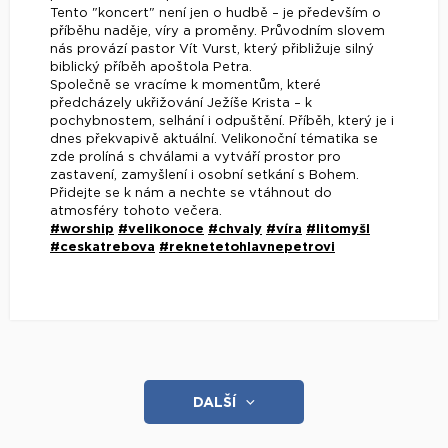
Tento "koncert" není jen o hudbě – je především o
příběhu naděje, víry a proměny. Průvodním slovem
nás provází pastor Vít Vurst, který přibližuje silný
biblický příběh apoštola Petra.
Společně se vracíme k momentům, které
předcházely ukřižování Ježíše Krista – k
pochybnostem, selhání i odpuštění. Příběh, který je i
dnes překvapivě aktuální. Velikonoční tématika se
zde prolíná s chválami a vytváří prostor pro
zastavení, zamyšlení i osobní setkání s Bohem.
Přidejte se k nám a nechte se vtáhnout do
atmosféry tohoto večera.
#worship
#velikonoce
#chvaly
#víra
#litomyšl
#ceskatrebova
#reknetetohlavnepetrovi
DALŠÍ