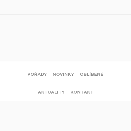
POŘADY
NOVINKY
OBLÍBENÉ
AKTUALITY
KONTAKT
© 2020 Církev adventistů s.d. Všechna práva vyhrazena.