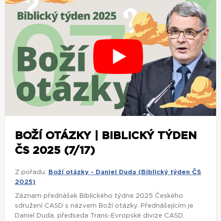
BOŽÍ OTÁZKY | BIBLICKÝ TÝDEN
ČS 2025 (7/17)
Z pořadu:
Boží otázky - Daniel Duda (Biblický týden ČS
2025)
Záznam přednášek Biblického týdne 2025 Českého
sdružení CASD s názvem Boží otázky. Přednášejícím je
Daniel Duda, předseda Trans-Evropské divize CASD.