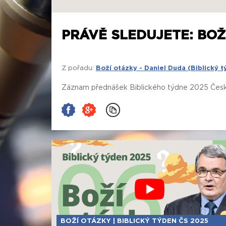
PRÁVĚ SLEDUJETE: BOŽÍ
Z pořadu:
Boží otázky - Daniel Duda (Biblický 
Záznam přednášek Biblického týdne 2025 České
BOŽÍ OTÁZKY | BIBLICKÝ TÝDEN ČS 2025