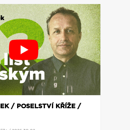
EK / POSELSTVÍ KŘÍŽE /