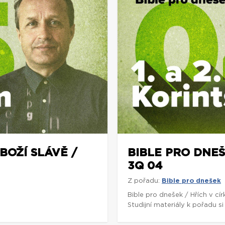
BOŽÍ SLÁVĚ /
BIBLE PRO DNEŠE
3Q 04
Z pořadu:
Bible pro dnešek
5
Bible pro dnešek / Hřích v cí
Studijní materiály k pořadu 