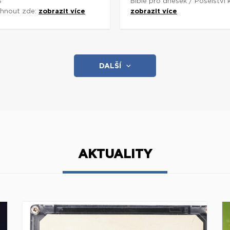
3
Bible pro dnešek / Poselství
áhnout zde:
zobrazit více
zobrazit více
DALŠÍ
AKTUALITY