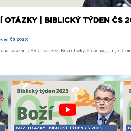
 OTÁZKY | BIBLICKÝ TÝDEN ČS 20
týden ČS 2025)
ho sdružení CASD s názvem Boží otázky. Přednášejícím je Daniel
BOŽÍ OTÁZKY | BIBLICKÝ TÝDEN ČS 2025
B