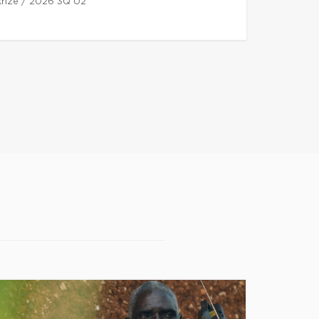
 kříže / 2026 3Q 02