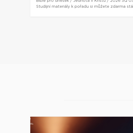
Bible pro dnešek / Jednota v Kristu / 2026 3Q 0
Studijní materiály k pořadu si můžete zdarma st