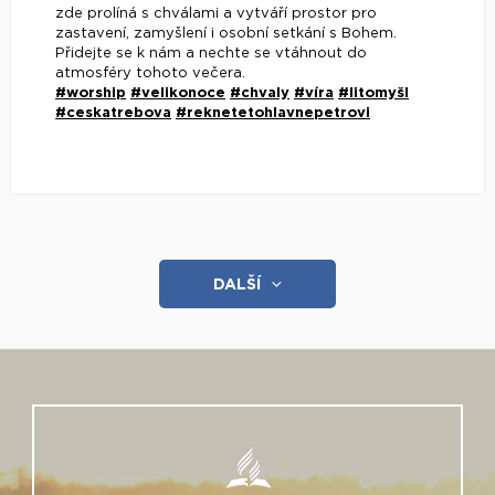
zde prolíná s chválami a vytváří prostor pro
zastavení, zamyšlení i osobní setkání s Bohem.
Přidejte se k nám a nechte se vtáhnout do
atmosféry tohoto večera.
#worship
#velikonoce
#chvaly
#víra
#litomyšl
#ceskatrebova
#reknetetohlavnepetrovi
DALŠÍ