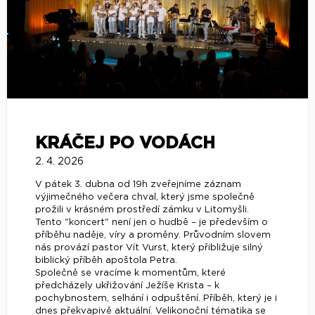
KRÁČEJ PO VODÁCH
2. 4. 2026
V pátek 3. dubna od 19h zveřejníme záznam
výjimečného večera chval, který jsme společně
prožili v krásném prostředí zámku v Litomyšli.
Tento "koncert" není jen o hudbě – je především o
příběhu naděje, víry a proměny. Průvodním slovem
nás provází pastor Vít Vurst, který přibližuje silný
biblický příběh apoštola Petra.
Společně se vracíme k momentům, které
předcházely ukřižování Ježíše Krista – k
pochybnostem, selhání i odpuštění. Příběh, který je i
dnes překvapivě aktuální. Velikonoční tématika se