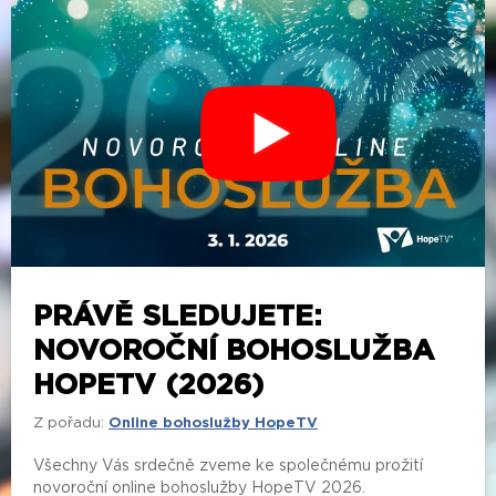
PRÁVĚ SLEDUJETE:
NOVOROČNÍ BOHOSLUŽBA
HOPETV (2026)
Z pořadu:
Online bohoslužby HopeTV
Všechny Vás srdečně zveme ke společnému prožití
novoroční online bohoslužby HopeTV 2026.