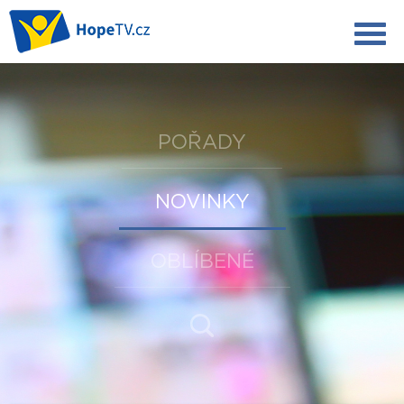
POŘADY
NOVINKY
OBLÍBENÉ