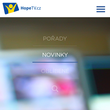
POŘADY
NOVINKY
OBLÍBENÉ