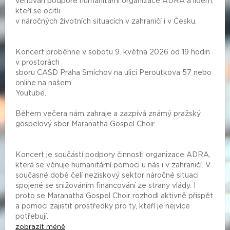
věnován podpoře humanitární organizace ADRA a lidem,
kteří se ocitli
v náročných životních situacích v zahraničí i v Česku.
Koncert proběhne v sobotu 9. května 2026 od 19 hodin
v prostorách
sboru CASD Praha Smíchov na ulici Peroutkova 57 nebo
online na našem
Youtube.
Během večera nám zahraje a zazpívá známý pražský
gospelový sbor Maranatha Gospel Choir.
Koncert je součástí podpory činnosti organizace ADRA,
která se věnuje humanitární pomoci u nás i v zahraničí. V
současné době čelí neziskový sektor náročné situaci
spojené se snižováním financování ze strany vlády. I
proto se Maranatha Gospel Choir rozhodl aktivně přispět
a pomoci zajistit prostředky pro ty, kteří je nejvíce
potřebují.
zobrazit méně