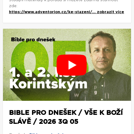
Studijní materiály k pořadu si můžete zdarma stáhnout
zde:
https://www.adventorion.cz/ke-stazeni/...
zobrazit více
BIBLE PRO DNEŠEK / VŠE K BOŽÍ
SLÁVĚ / 2026 3Q 05