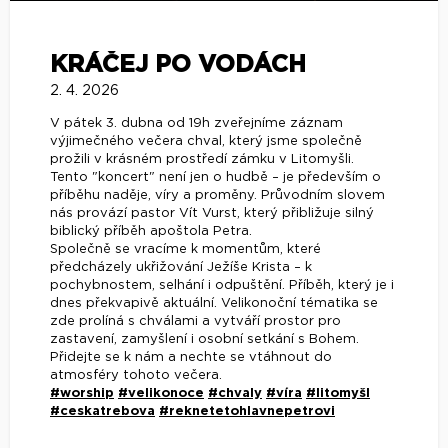
KRÁČEJ PO VODÁCH
2. 4. 2026
V pátek 3. dubna od 19h zveřejníme záznam
výjimečného večera chval, který jsme společně
prožili v krásném prostředí zámku v Litomyšli.
Tento "koncert" není jen o hudbě – je především o
příběhu naděje, víry a proměny. Průvodním slovem
nás provází pastor Vít Vurst, který přibližuje silný
biblický příběh apoštola Petra.
Společně se vracíme k momentům, které
předcházely ukřižování Ježíše Krista – k
pochybnostem, selhání i odpuštění. Příběh, který je i
dnes překvapivě aktuální. Velikonoční tématika se
zde prolíná s chválami a vytváří prostor pro
zastavení, zamyšlení i osobní setkání s Bohem.
Přidejte se k nám a nechte se vtáhnout do
atmosféry tohoto večera.
#worship
#velikonoce
#chvaly
#víra
#litomyšl
#ceskatrebova
#reknetetohlavnepetrovi