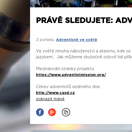
PRÁVĚ SLEDUJETE: ADV
Z pořadu:
Adventisté ve světě
Ve světě mnoha náboženství a ateismu, kde se s
jazykem... Jak můžeme skutečně oslovit lidi př
Mezinárodní stránky projektu:
https://www.adventistmission.org/
Církev adventistů sedmého dne:
http://www.casd.cz
zobrazit méně