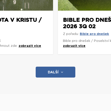
TA V KRISTU /
BIBLE PRO DNEŠ
2026 3Q 02
Z pořadu:
Bible pro dnešek
3
Bible pro dnešek / Poselství
áhnout zde:
zobrazit více
zobrazit více
DALŠÍ