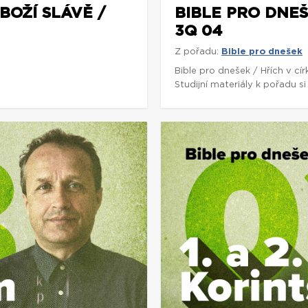
BOŽÍ SLÁVĚ /
BIBLE PRO DNEŠE
3Q 04
Z pořadu:
Bible pro dnešek
5
Bible pro dnešek / Hřích v cí
Studijní materiály k pořadu 