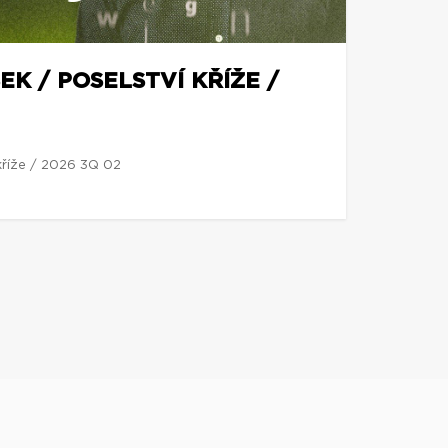
EK / POSELSTVÍ KŘÍŽE /
 kříže / 2026 3Q 02