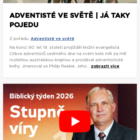
ADVENTISTÉ VE SVĚTĚ | JÁ TAKY
POJEDU
Z pořadu:
Adventisté ve světě
Na konci 90. let 19. století projížděl knižní evangelista
Církve adventistů sedmého dne na svém kole míli za mílí
rozlehlou australskou krajinou a prodával adventistické
knihy. Jmenoval se Philip Reekie. Jeho...
zobrazit více