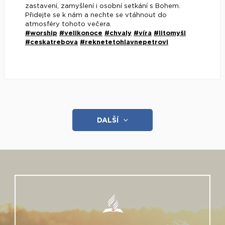
zastavení, zamyšlení i osobní setkání s Bohem.
Přidejte se k nám a nechte se vtáhnout do
atmosféry tohoto večera.
#worship
#velikonoce
#chvaly
#víra
#litomyšl
#ceskatrebova
#reknetetohlavnepetrovi
DALŠÍ