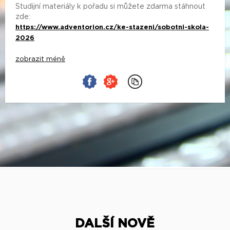
Studijní materiály k pořadu si můžete zdarma stáhnout
zde:
https://www.adventorion.cz/ke-stazeni/sobotni-skola-
2026
zobrazit méně
DALŠÍ NOVĚ