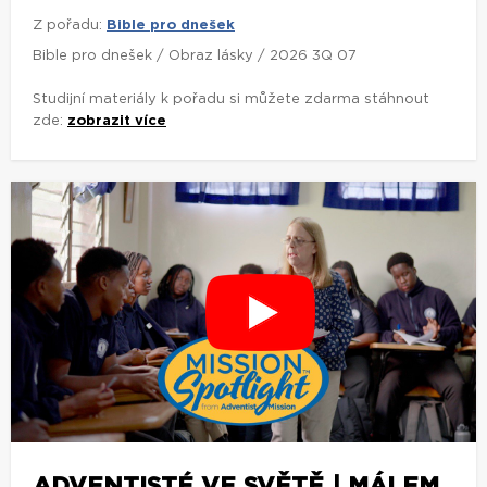
Z pořadu:
Bible pro dnešek
Bible pro dnešek / Obraz lásky / 2026 3Q 07
Studijní materiály k pořadu si můžete zdarma stáhnout
zde:
zobrazit více
ADVENTISTÉ VE SVĚTĚ | MÁLEM