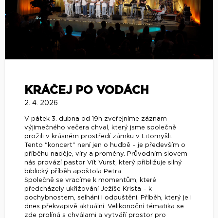
KRÁČEJ PO VODÁCH
2. 4. 2026
V pátek 3. dubna od 19h zveřejníme záznam
výjimečného večera chval, který jsme společně
prožili v krásném prostředí zámku v Litomyšli.
Tento "koncert" není jen o hudbě – je především o
příběhu naděje, víry a proměny. Průvodním slovem
nás provází pastor Vít Vurst, který přibližuje silný
biblický příběh apoštola Petra.
Společně se vracíme k momentům, které
předcházely ukřižování Ježíše Krista – k
pochybnostem, selhání i odpuštění. Příběh, který je i
dnes překvapivě aktuální. Velikonoční tématika se
zde prolíná s chválami a vytváří prostor pro