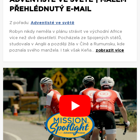
PŘEHLÉDNUTÝ E-MAIL
Z pořadu:
Adventisté ve světě
Robyn nikdy neměla v plánu strávit ve východní Africe
více než dvě desetiletí. Pocházela ze Spojených států,
studovala v Anglii a později žila v Číně a Rumunsku, kde
poznala svého manžela. I tak však Keňa...
zobrazit více