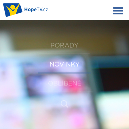
POŘADY
NOVINKY
OBLÍBENÉ