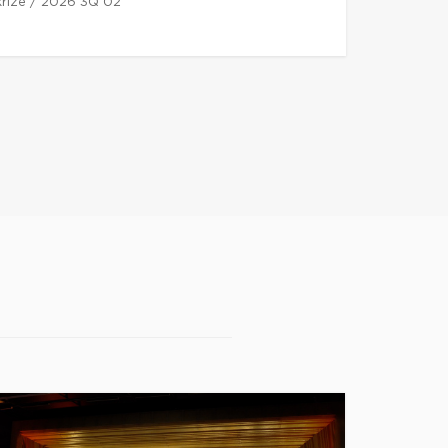
 kříže / 2026 3Q 02