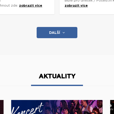
3
Bible pro dnešek / Poselství
áhnout zde:
zobrazit více
zobrazit více
DALŠÍ
AKTUALITY