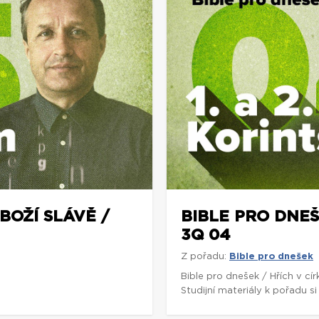
BOŽÍ SLÁVĚ /
BIBLE PRO DNEŠE
3Q 04
Z pořadu:
Bible pro dnešek
5
Bible pro dnešek / Hřích v cí
Studijní materiály k pořadu 