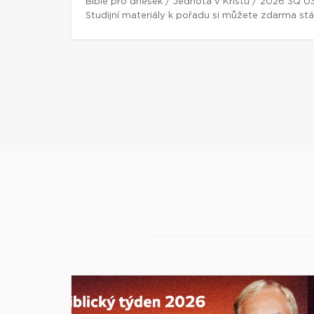
Bible pro dnešek / Jednota v Kristu / 2026 3Q 0
Studijní materiály k pořadu si můžete zdarma st