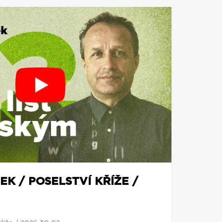
EK / POSELSTVÍ KŘÍŽE /