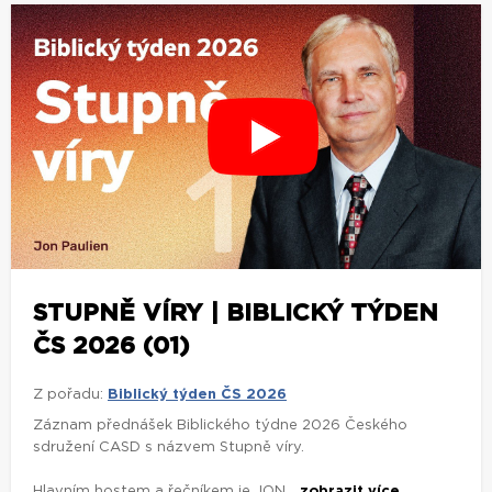
STUPNĚ VÍRY | BIBLICKÝ TÝDEN
ČS 2026 (01)
Z pořadu:
Biblický týden ČS 2026
Záznam přednášek Biblického týdne 2026 Českého
sdružení CASD s názvem Stupně víry.
Hlavním hostem a řečníkem je JON...
zobrazit více