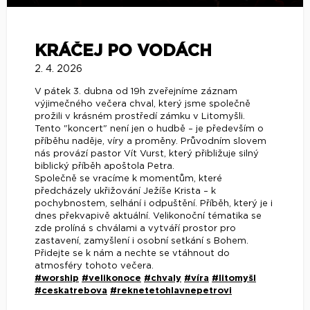
KRÁČEJ PO VODÁCH
2. 4. 2026
V pátek 3. dubna od 19h zveřejníme záznam
výjimečného večera chval, který jsme společně
prožili v krásném prostředí zámku v Litomyšli.
Tento "koncert" není jen o hudbě – je především o
příběhu naděje, víry a proměny. Průvodním slovem
nás provází pastor Vít Vurst, který přibližuje silný
biblický příběh apoštola Petra.
Společně se vracíme k momentům, které
předcházely ukřižování Ježíše Krista – k
pochybnostem, selhání i odpuštění. Příběh, který je i
dnes překvapivě aktuální. Velikonoční tématika se
zde prolíná s chválami a vytváří prostor pro
zastavení, zamyšlení i osobní setkání s Bohem.
Přidejte se k nám a nechte se vtáhnout do
atmosféry tohoto večera.
#worship
#velikonoce
#chvaly
#víra
#litomyšl
#ceskatrebova
#reknetetohlavnepetrovi