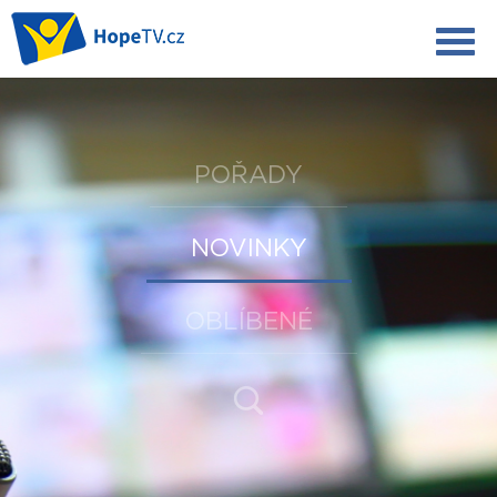
POŘADY
NOVINKY
OBLÍBENÉ