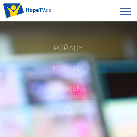
POŘADY
NOVINKY
OBLÍBENÉ