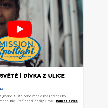
SVĚTĚ | DÍVKA Z ULICE
tě
é jméno. Místo toho mně a mé rodině říkají
ená lidé, kteří chodí pěšky. Proč...
zobrazit více