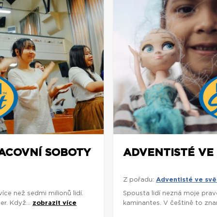
RACOVNÍ SOBOTY
ADVENTISTÉ VE 
Z pořadu:
Adventisté ve svě
e než sedmi milionů lidí.
Spousta lidí nezná moje prav
r. Když...
zobrazit více
kaminantes. V češtině to znam