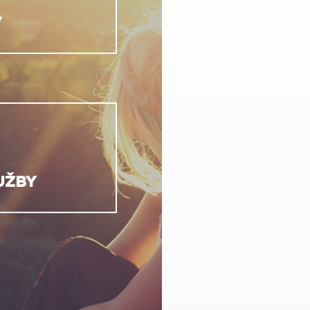
V
UŽBY