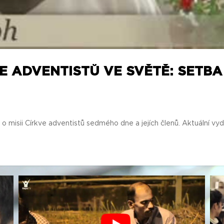
IE ADVENTISTŮ VE SVĚTĚ: SETBA
 misii Církve adventistů sedmého dne a jejích členů. Aktuální vyd