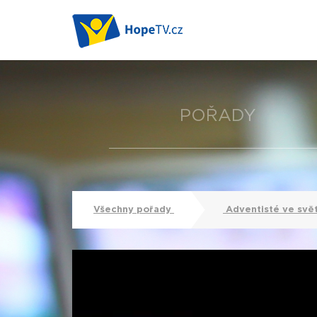
POŘADY
Všechny pořady
Adventisté ve svě