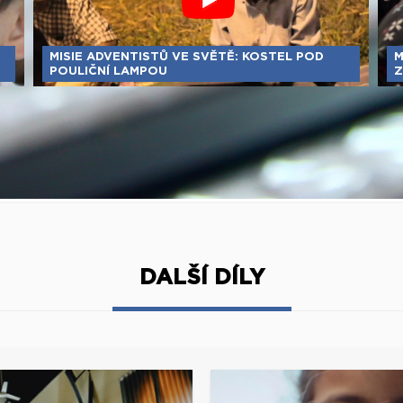
MISIE ADVENTISTŮ VE SVĚTĚ: KOSTEL POD
M
POULIČNÍ LAMPOU
Z
DALŠÍ DÍLY