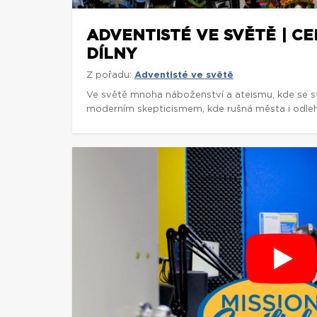
ADVENTISTÉ VE SVĚTĚ | C
DÍLNY
Z pořadu:
Adventisté ve světě
Ve světě mnoha náboženství a ateismu, kde se st
moderním skepticismem, kde rušná města i odlehl