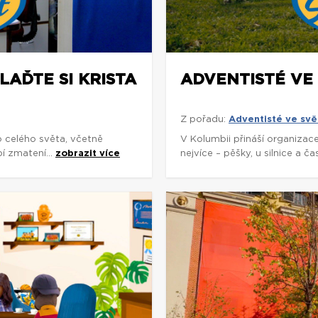
LAĎTE SI KRISTA
ADVENTISTÉ VE
Z pořadu:
Adventisté ve svě
o celého světa, včetně
V Kolumbii přináší organizac
í zmatení...
zobrazit více
nejvíce – pěšky, u silnice a č