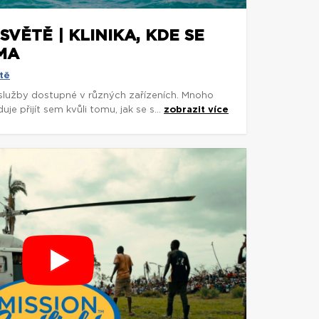
SVĚTĚ | KLINIKA, KDE SE
MA
tě
 služby dostupné v různých zařízeních. Mnoho
je přijít sem kvůli tomu, jak se s...
zobrazit více