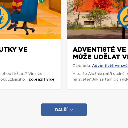
OUTKY VE
ADVENTISTÉ VE 
MŮŽE UDĚLAT V
Z pořadu:
Adventisté ve svě
mohou i kázat? Vím, že
Víte, že Albánie patří stejně
okouzlujícího...
zobrazit více
na světě? Jak se tam daří adv
DALŠÍ