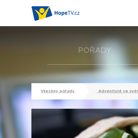
POŘADY
Všechny pořady
Adventisté ve svě