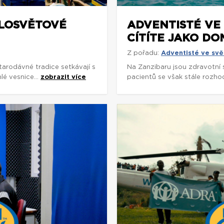
ELOSVĚTOVÉ
ADVENTISTÉ VE 
CÍTÍTE JAKO DO
Z pořadu:
Adventisté ve svě
arodávné tradice setkávají s
Na Zanzibaru jsou zdravotní
é vesnice...
zobrazit více
pacientů se však stále rozhodu