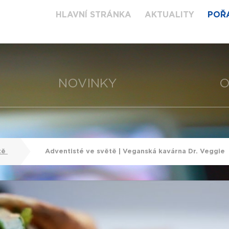
HLAVNÍ STRÁNKA
AKTUALITY
POŘ
NOVINKY
O
tě
Adventisté ve světě | Veganská kavárna Dr. Veggie