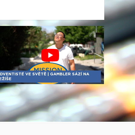
DVENTISTÉ VE SVĚTĚ | GAMBLER SÁZÍ NA
EŽÍŠE