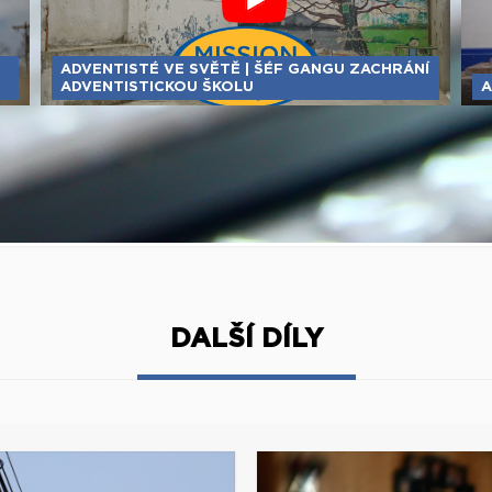
ADVENTISTÉ VE SVĚTĚ | ŠÉF GANGU ZACHRÁNÍ
ADVENTISTICKOU ŠKOLU
A
DALŠÍ DÍLY