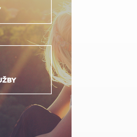
V
UŽBY