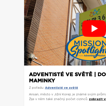
ADVENTISTÉ VE SVĚTĚ | D
MAMINKY
Z pořadu:
Adventisté ve světě
Ansan, město v Jižní Koreji, je známé svým průmy
Žije v něm také značný počet cizinců.
zobrazit v