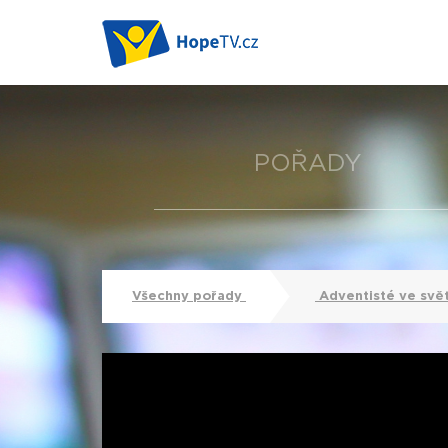
POŘADY
Všechny pořady
Adventisté ve svě