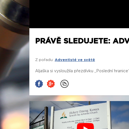
PRÁVĚ SLEDUJETE: ADV
Z pořadu:
Adventisté ve světě
Aljaška si vysloužila přezdívku „Poslední hranice