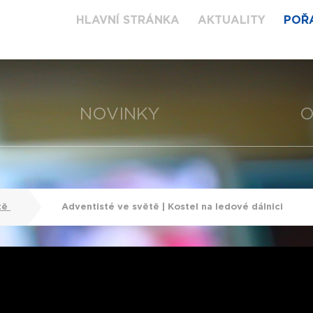
HLAVNÍ STRÁNKA
AKTUALITY
POŘ
NOVINKY
O
tě
Adventisté ve světě | Kostel na ledové dálnici