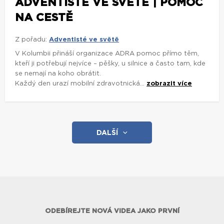
ADVENTISTÉ VE SVĚTĚ | POMOC
NA CESTĚ
Z pořadu:
Adventisté ve světě
V Kolumbii přináší organizace ADRA pomoc přímo těm,
kteří ji potřebují nejvíce – pěšky, u silnice a často tam, kde
se nemají na koho obrátit.
Každý den urazí mobilní zdravotnická...
zobrazit více
DALŠÍ
ODEBÍREJTE NOVÁ VIDEA JAKO PRVNÍ