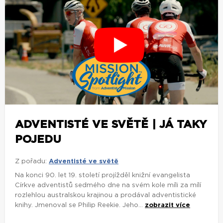
ADVENTISTÉ VE SVĚTĚ | JÁ TAKY
POJEDU
Z pořadu:
Adventisté ve světě
Na konci 90. let 19. století projížděl knižní evangelista
Církve adventistů sedmého dne na svém kole míli za mílí
rozlehlou australskou krajinou a prodával adventistické
knihy. Jmenoval se Philip Reekie. Jeho...
zobrazit více