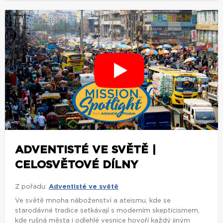
ADVENTISTÉ VE SVĚTĚ |
CELOSVĚTOVÉ DÍLNY
Z pořadu:
Adventisté ve světě
Ve světě mnoha náboženství a ateismu, kde se
starodávné tradice setkávají s moderním skepticismem,
kde rušná města i odlehlé vesnice hovoří každý jiným