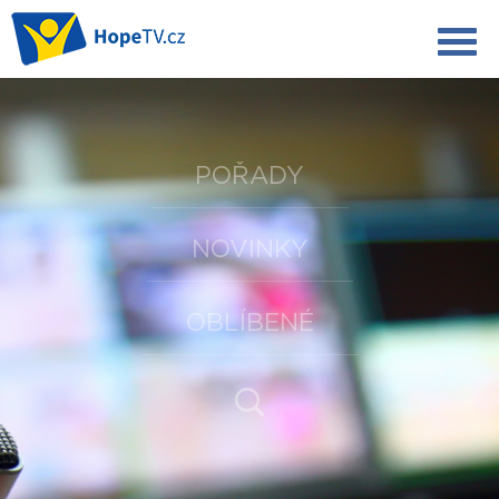
POŘADY
NOVINKY
OBLÍBENÉ