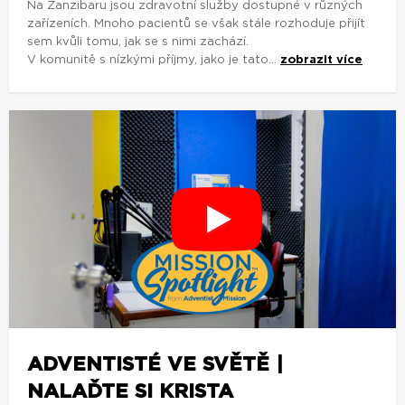
Na Zanzibaru jsou zdravotní služby dostupné v různých
zařízeních. Mnoho pacientů se však stále rozhoduje přijít
sem kvůli tomu, jak se s nimi zachází.
V komunitě s nízkými příjmy, jako je tato...
zobrazit více
ADVENTISTÉ VE SVĚTĚ |
NALAĎTE SI KRISTA