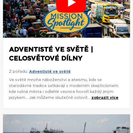
ADVENTISTÉ VE SVĚTĚ |
CELOSVĚTOVÉ DÍLNY
Z pořadu:
Adventisté ve světě
Ve světě mnoha náboženství a ateismu, kde se
starodávné tradice setkávají s moderním skepticismem,
kde rušná města i odlehlé vesnice hovoří každý jiným
jazykem... Jak můžeme skutečně oslovit...
zobrazit více