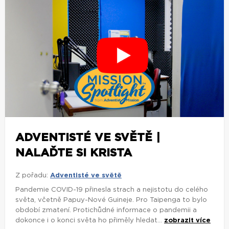
ADVENTISTÉ VE SVĚTĚ |
NALAĎTE SI KRISTA
Z pořadu:
Adventisté ve světě
Pandemie COVID-19 přinesla strach a nejistotu do celého
světa, včetně Papuy-Nové Guineje. Pro Taipenga to bylo
období zmatení. Protichůdné informace o pandemii a
dokonce i o konci světa ho přiměly hledat...
zobrazit více