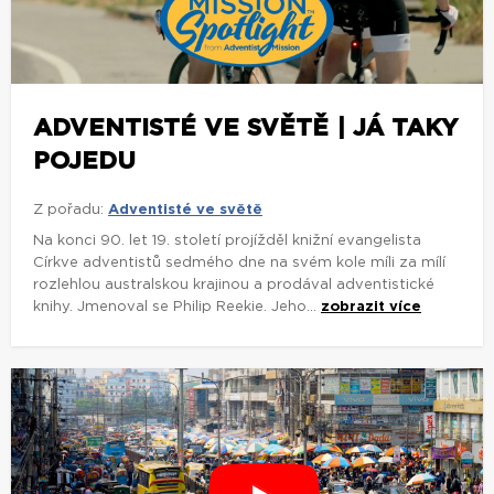
ADVENTISTÉ VE SVĚTĚ | JÁ TAKY
POJEDU
Z pořadu:
Adventisté ve světě
Na konci 90. let 19. století projížděl knižní evangelista
Církve adventistů sedmého dne na svém kole míli za mílí
rozlehlou australskou krajinou a prodával adventistické
knihy. Jmenoval se Philip Reekie. Jeho...
zobrazit více