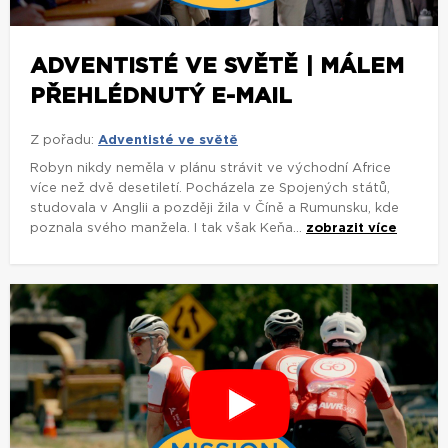
ADVENTISTÉ VE SVĚTĚ | MÁLEM
PŘEHLÉDNUTÝ E-MAIL
Z pořadu:
Adventisté ve světě
Robyn nikdy neměla v plánu strávit ve východní Africe
více než dvě desetiletí. Pocházela ze Spojených států,
studovala v Anglii a později žila v Číně a Rumunsku, kde
poznala svého manžela. I tak však Keňa...
zobrazit více