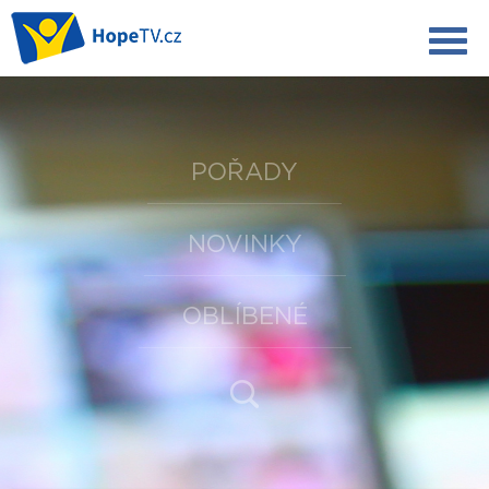
POŘADY
NOVINKY
OBLÍBENÉ