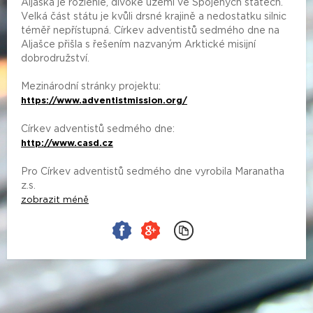
Aljaška je rozlehlé, divoké území ve Spojených státech.
Velká část státu je kvůli drsné krajině a nedostatku silnic
téměř nepřístupná. Církev adventistů sedmého dne na
Aljašce přišla s řešením nazvaným Arktické misijní
dobrodružství.
Mezinárodní stránky projektu:
https://www.adventistmission.org/
Církev adventistů sedmého dne:
http://www.casd.cz
Pro Církev adventistů sedmého dne vyrobila Maranatha
z.s.
zobrazit méně