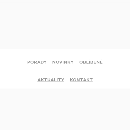
POŘADY
NOVINKY
OBLÍBENÉ
AKTUALITY
KONTAKT
© 2020 Církev adventistů s.d. Všechna práva vyhrazena.
Jsme členy mezinárodní sítě televizí
Hope Channel
. Své dotazy či
připomínky pište na
info@hopetv.cz