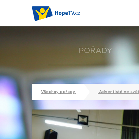
POŘADY
Všechny pořady
Adventisté ve svě