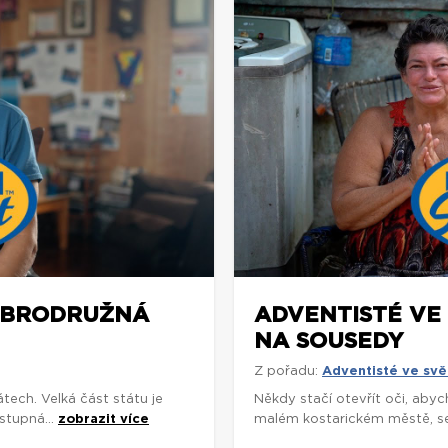
DOBRODRUŽNÁ
ADVENTISTÉ VE
NA SOUSEDY
Z pořadu:
Adventisté ve svě
tech. Velká část státu je
Někdy stačí otevřít oči, abycho
ístupná...
zobrazit více
malém kostarickém městě, se 