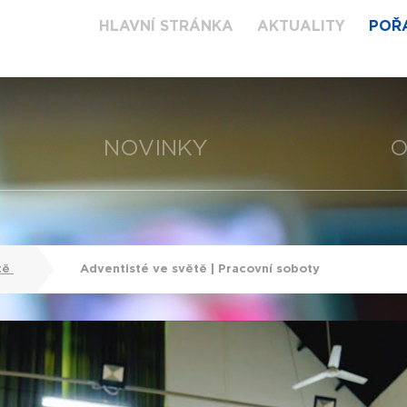
HLAVNÍ STRÁNKA
AKTUALITY
POŘ
NOVINKY
O
tě
Adventisté ve světě | Pracovní soboty