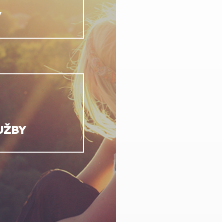
V
UŽBY