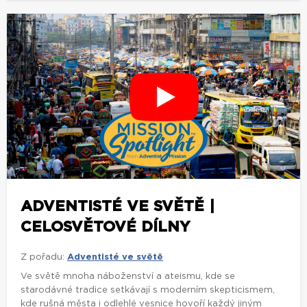
ADVENTISTÉ VE SVĚTĚ |
CELOSVĚTOVÉ DÍLNY
Z pořadu:
Adventisté ve světě
Ve světě mnoha náboženství a ateismu, kde se
starodávné tradice setkávají s moderním skepticismem,
kde rušná města i odlehlé vesnice hovoří každý jiným