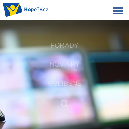
POŘADY
NOVINKY
OBLÍBENÉ