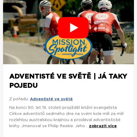
ADVENTISTÉ VE SVĚTĚ | JÁ TAKY
POJEDU
Z pořadu:
Adventisté ve světě
Na konci 90. let 19. století projížděl knižní evangelista
Církve adventistů sedmého dne na svém kole míli za mílí
rozlehlou australskou krajinou a prodával adventistické
knihy. Jmenoval se Philip Reekie. Jeho...
zobrazit více