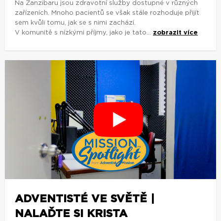
Na Zanzibaru jsou zdravotní služby dostupné v různých
zařízeních. Mnoho pacientů se však stále rozhoduje přijít
sem kvůli tomu, jak se s nimi zachází.
V komunitě s nízkými příjmy, jako je tato...
zobrazit více
ADVENTISTÉ VE SVĚTĚ |
NALAĎTE SI KRISTA