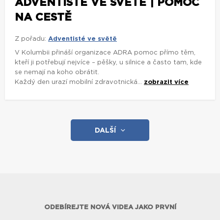
ADVENTISTÉ VE SVĚTĚ | POMOC
NA CESTĚ
Z pořadu:
Adventisté ve světě
V Kolumbii přináší organizace ADRA pomoc přímo těm,
kteří ji potřebují nejvíce – pěšky, u silnice a často tam, kde
se nemají na koho obrátit.
Každý den urazí mobilní zdravotnická...
zobrazit více
DALŠÍ
ODEBÍREJTE NOVÁ VIDEA JAKO PRVNÍ