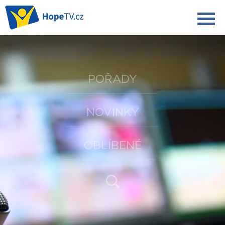
POŘADY
NOVINKY
OBLÍBENÉ