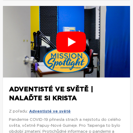
ADVENTISTÉ VE SVĚTĚ |
NALAĎTE SI KRISTA
Z pořadu:
Adventisté ve světě
Pandemie COVID-19 přinesla strach a nejistotu do celého
světa, včetně Papuy-Nové Guineje. Pro Taipenga to bylo
období zmatení. Protichůdné informace o pandemii a