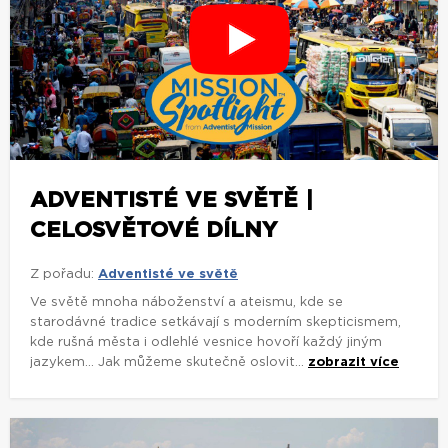
ADVENTISTÉ VE SVĚTĚ |
CELOSVĚTOVÉ DÍLNY
Z pořadu:
Adventisté ve světě
Ve světě mnoha náboženství a ateismu, kde se
starodávné tradice setkávají s moderním skepticismem,
kde rušná města i odlehlé vesnice hovoří každý jiným
jazykem... Jak můžeme skutečně oslovit...
zobrazit více