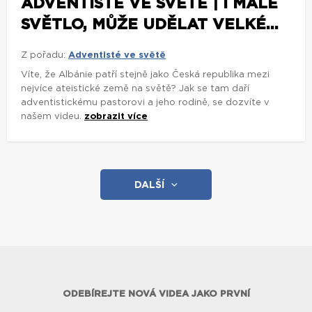
ADVENTISTÉ VE SVĚTĚ | I MALÉ
SVĚTLO, MŮŽE UDĚLAT VELKÉ...
Z pořadu:
Adventisté ve světě
Víte, že Albánie patří stejně jako Česká republika mezi
nejvíce ateistické země na světě? Jak se tam daří
adventistickému pastorovi a jeho rodině, se dozvíte v
našem videu.
zobrazit více
DALŠÍ
ODEBÍREJTE NOVÁ VIDEA JAKO PRVNÍ