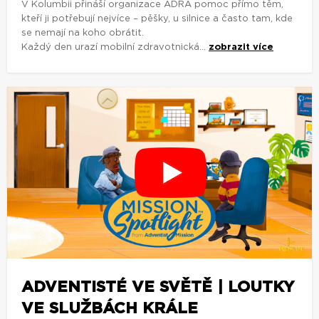
V Kolumbii přináší organizace ADRA pomoc přímo těm,
kteří ji potřebují nejvíce – pěšky, u silnice a často tam, kde
se nemají na koho obrátit.
Každý den urazí mobilní zdravotnická...
zobrazit více
ADVENTISTÉ VE SVĚTĚ | LOUTKY
VE SLUŽBÁCH KRÁLE