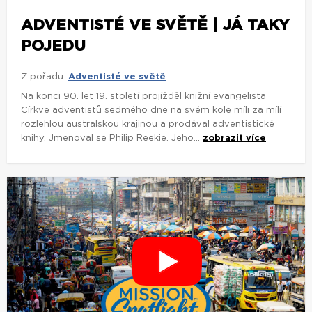
ADVENTISTÉ VE SVĚTĚ | JÁ TAKY
POJEDU
Z pořadu:
Adventisté ve světě
Na konci 90. let 19. století projížděl knižní evangelista
Církve adventistů sedmého dne na svém kole míli za mílí
rozlehlou australskou krajinou a prodával adventistické
knihy. Jmenoval se Philip Reekie. Jeho...
zobrazit více