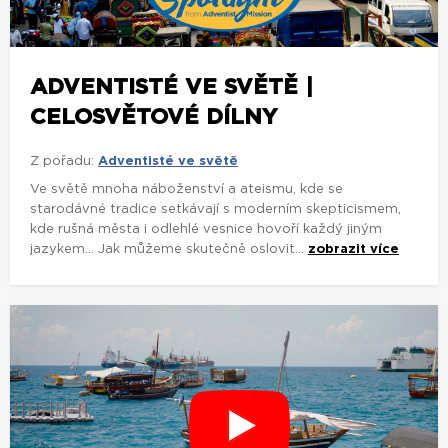
ADVENTISTÉ VE SVĚTĚ |
CELOSVĚTOVÉ DÍLNY
Z pořadu:
Adventisté ve světě
Ve světě mnoha náboženství a ateismu, kde se
starodávné tradice setkávají s moderním skepticismem,
kde rušná města i odlehlé vesnice hovoří každý jiným
jazykem... Jak můžeme skutečně oslovit...
zobrazit více