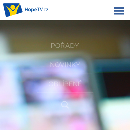
POŘADY
NOVINKY
OBLÍBENÉ