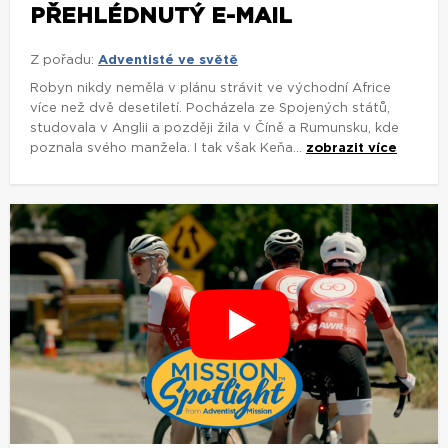
PŘEHLÉDNUTÝ E-MAIL
Z pořadu:
Adventisté ve světě
Robyn nikdy neměla v plánu strávit ve východní Africe
více než dvě desetiletí. Pocházela ze Spojených států,
studovala v Anglii a později žila v Číně a Rumunsku, kde
poznala svého manžela. I tak však Keňa...
zobrazit více