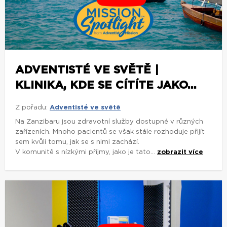
ADVENTISTÉ VE SVĚTĚ |
KLINIKA, KDE SE CÍTÍTE JAKO...
Z pořadu:
Adventisté ve světě
Na Zanzibaru jsou zdravotní služby dostupné v různých
zařízeních. Mnoho pacientů se však stále rozhoduje přijít
sem kvůli tomu, jak se s nimi zachází.
V komunitě s nízkými příjmy, jako je tato...
zobrazit více