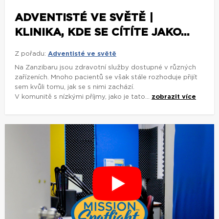
ADVENTISTÉ VE SVĚTĚ |
KLINIKA, KDE SE CÍTÍTE JAKO...
Z pořadu:
Adventisté ve světě
Na Zanzibaru jsou zdravotní služby dostupné v různých
zařízeních. Mnoho pacientů se však stále rozhoduje přijít
sem kvůli tomu, jak se s nimi zachází.
V komunitě s nízkými příjmy, jako je tato...
zobrazit více