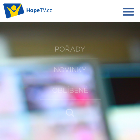
POŘADY
NOVINKY
OBLÍBENÉ