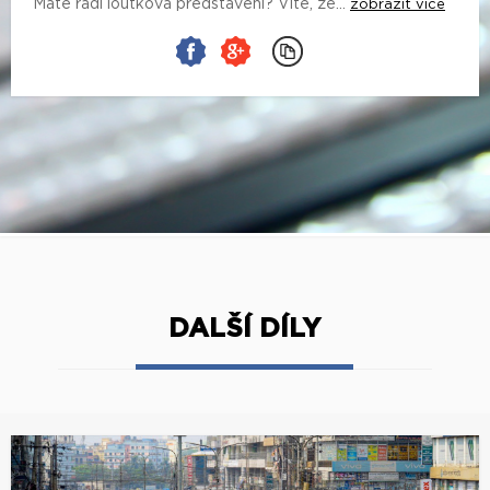
Máte rádi loutková představení? Víte, že...
zobrazit více
DALŠÍ DÍLY