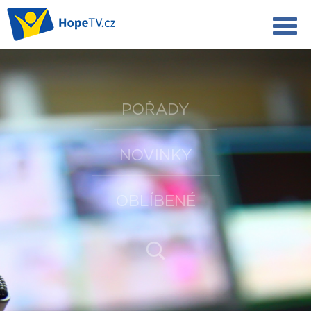
POŘADY
NOVINKY
OBLÍBENÉ