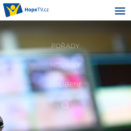
POŘADY
NOVINKY
OBLÍBENÉ