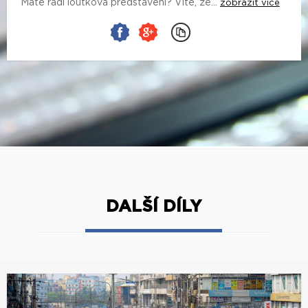
Máte rádi loutková představení? Víte, že...
zobrazit více
DALŠÍ DÍLY