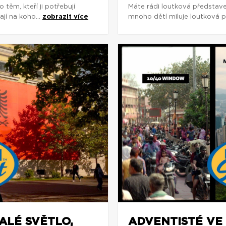
ěm, kteří ji potřebují
Máte rádi loutková představe
ají na koho...
zobrazit více
mnoho dětí miluje loutková př
MALÉ SVĚTLO,
ADVENTISTÉ VE 