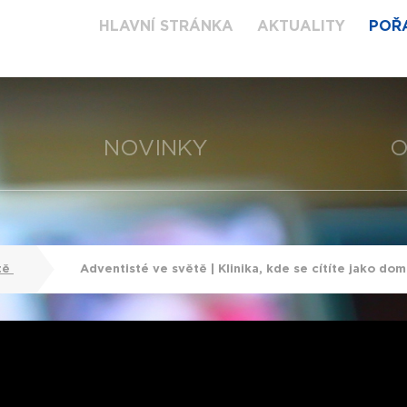
HLAVNÍ STRÁNKA
AKTUALITY
POŘ
NOVINKY
O
tě
Adventisté ve světě | Klinika, kde se cítíte jako do