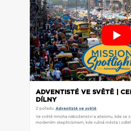
ADVENTISTÉ VE SVĚTĚ | C
DÍLNY
Z pořadu:
Adventisté ve světě
Ve světě mnoha náboženství a ateismu, kde se st
moderním skepticismem, kde rušná města i odlehl