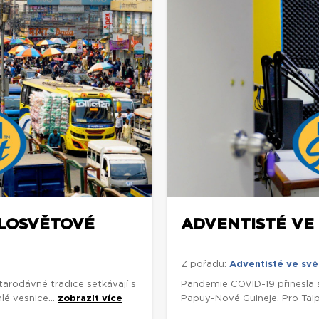
ELOSVĚTOVÉ
ADVENTISTÉ VE 
Z pořadu:
Adventisté ve svě
arodávné tradice setkávají s
Pandemie COVID-19 přinesla s
é vesnice...
zobrazit více
Papuy-Nové Guineje. Pro Tai