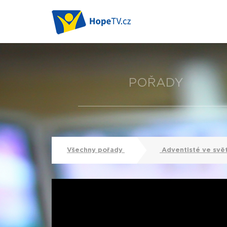
POŘADY
Všechny pořady
Adventisté ve svě