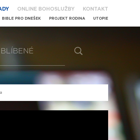
ADY
ONLINE BOHOSLUŽBY
KONTAKT
BIBLE PRO DNEŠEK
PROJEKT RODINA
UTOPIE
BLÍBENÉ
ma