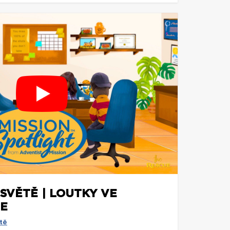
SVĚTĚ | LOUTKY VE
LE
tě