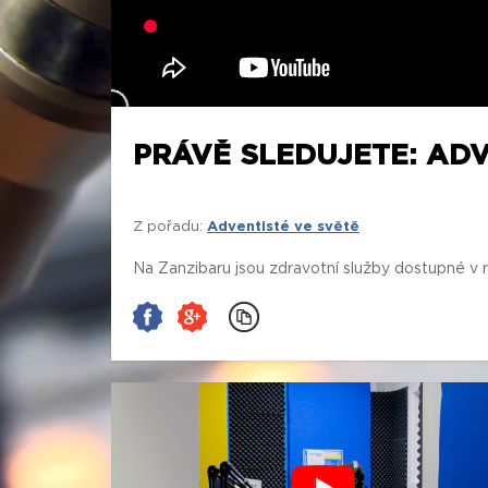
PRÁVĚ SLEDUJETE: ADVE
Z pořadu:
Adventisté ve světě
Na Zanzibaru jsou zdravotní služby dostupné v rů