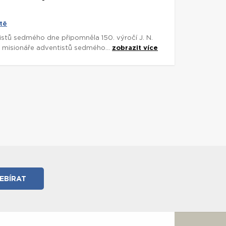
tě
istů sedmého dne připomněla 150. výročí J. N.
o misionáře adventistů sedmého...
zobrazit více