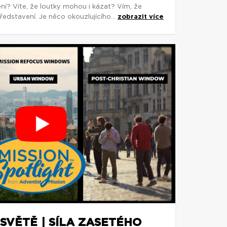
ní? Víte, že loutky mohou i kázat? Vím, že
edstavení. Je něco okouzlujícího...
zobrazit více
SVĚTĚ | SÍLA ZASETÉHO