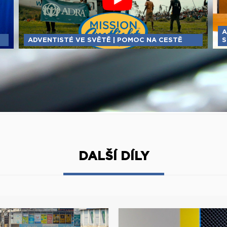
A
ADVENTISTÉ VE SVĚTĚ | POMOC NA CESTĚ
S
DALŠÍ DÍLY